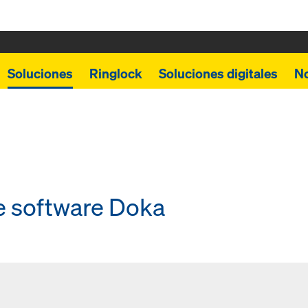
Soluciones
Ringlock
Soluciones digitales
N
 software Doka