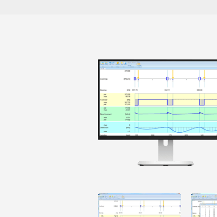
Open
Open