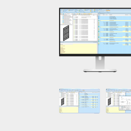
Open
Open