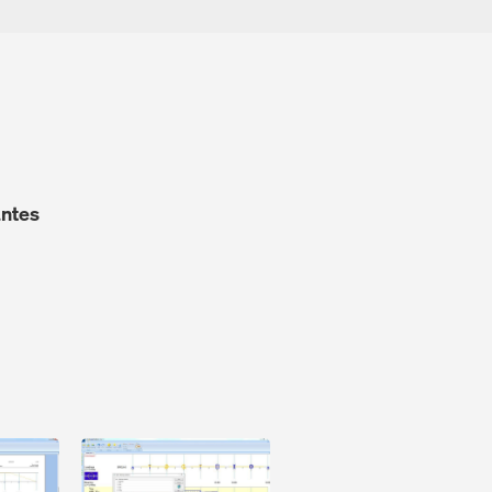
antes
Open