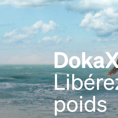
DokaX
Libére
poids