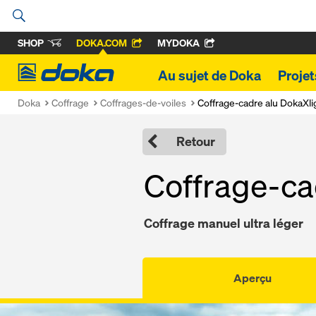
SHOP
DOKA.COM
MYDOKA
Doka
Au sujet de Doka
Proje
Doka
Coffrage
Coffrages-de-voiles
Coffrage-cadre alu DokaXli
Retour
Coffrage-ca
Coffrage manuel ultra léger
Aperçu