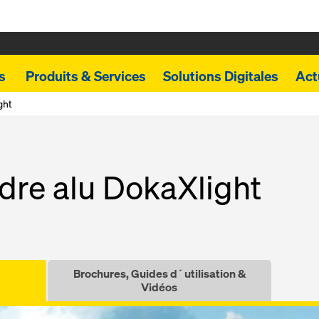
ts
Produits & Services
Solutions Digitales
Act
ght
dre alu DokaXlight
Brochures, Guides d´utilisation &
Vidéos