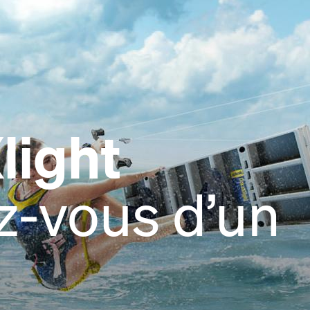
light
z-vous d’un