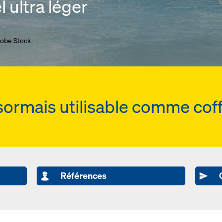
 ultra léger
dobe Stock
sormais utilisable comme coff
Références