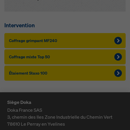
Intervention
Cof­f­rage grim­pant MF240
Cof­f­rage mixte Top 50
Étaie­ment Staxo 100
Siège Doka
Doka France SAS
3, chemin des Iles
Zone Industrielle du Chemin Vert
78610
Le Perray en Yvelines