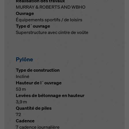
Réalisation des travaux
MURRAY & ROBERTS AND WBHO
Ouvrage
Équipements sportifs / de loisirs
Type d´ouvrage
Superstructure avec cintre de voûte
Pylône
Type de construction
Incliné
Hauteur de l´ouvrage
53 m
Levées de bétonnage en hauteur
3,9 m
Quantité de piles
72
Cadence
7 cadence journalière