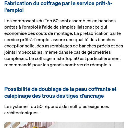
Fa­b­ri­ca­tion du cof­f­rage par le ser­vice prêt-à-
l'em­p­loi
Les composants du Top 50 sont assemblés en banches
prêtes à l'emploi à l'aide de simples liaisons : ce qui
économise des coûts de montage. La préfabrication par le
service prêt-à-l'emploi assure une qualité des banches
exceptionnelle, des assemblages de banches précis et des
joints impeccables, même dans le cas de géométries
complexes. Le coffrage mixte Top 50 est particulièrement
recommandé pour les grands nombres de réemplois.
Pos­si­bi­li­té de dou­b­lage de la peau cof­f­rante et
ca­le­pi­nage des trous des tiges d'an­c­rage
Le système Top 50 répond à de multiples exigences
architectoniques.