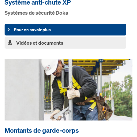
Sys­tème an­ti-chute XP
Sys­tèm­es de sé­c­u­ri­té Doka
Pour en savoir plus
Vidéos et documents
Mon­tants de garde-corps