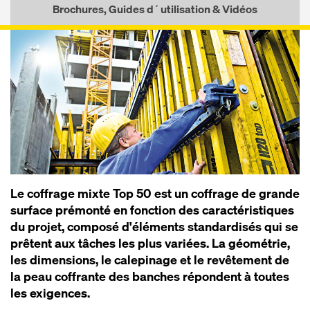
Brochures, Guides d´utilisation & Vidéos
Le cof­f­rage mixte Top 50 est un cof­f­rage de grande
sur­face pré­mon­té en fonc­tion des ca­rac­té­ris­tiques
du projet, com­po­sé d'élé­me­nts stan­dar­di­sés qui se
prêtent aux tâches les plus va­riées. La géo­mé­t­rie,
les di­men­sions, le ca­le­pi­nage et le re­vê­te­ment de
la peau cof­f­rante des banches ré­pondent à toutes
les exi­gences.