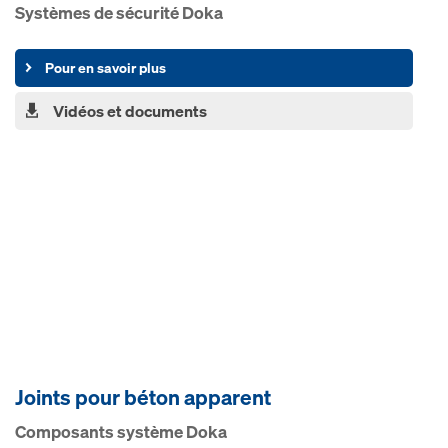
Sys­tèm­es de sé­c­u­ri­té Doka
Pour en savoir plus
Vidéos et documents
Joints pour bé­ton ap­parent
Com­po­sants sys­tème Doka