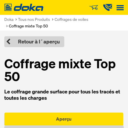
Doka
Doka
Tous nos Produits
Coffrages de voiles
Coffrage mixte Top 50
Retour à l´aperçu
Cof­f­rage mixte Top
50
Le cof­f­rage grande sur­face pour tous les tra­cés et
toutes les charges
Aperçu