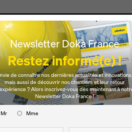
Produits & Services
Digital
Actualités
Carrièr
Newsletter Doka France
Restez informé(e) !
nvie de connaître nos dernières actualités et innovations
mais aussi de découvrir nos chantiers et leur retour
’expérience ? Alors inscrivez-vous dès maintenant à notr
Newsletter Doka France !
Mr
Mme