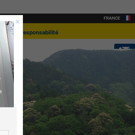
FRANCE
e
Éco-responsabilité
CONTACT
,
SOFTWARE
e
SHOP