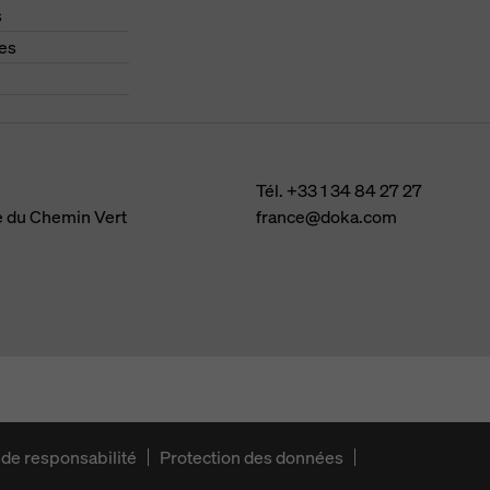
s
es
Tél.
+33 1 34 84 27 27
e du Chemin Vert
france@doka.com
 de responsabilité
Protection des données