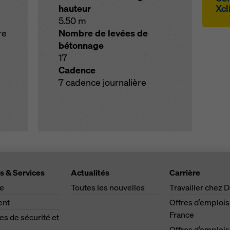
hauteur
Xcl
5.50 m
re
Nombre de levées de
bétonnage
17
Cadence
7 cadence journalière
s & Services
Actualités
Carrière
ge
Toutes les nouvelles
Travailler chez 
ent
Offres d’emplois
France
s de sécurité et
Offres d’emplois