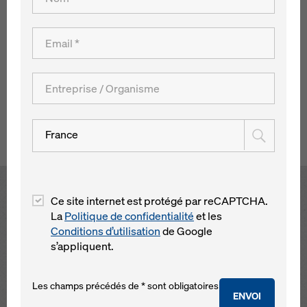
par la société Pantechniki ATE en Grèce. L'équipe du
chantier a construit la plus haute pile de tous les ponts
grâce au coffrage autogrimpant SKE, à une cadence
moyenne de quatre jours. La tour d'escalier Doka a permis
d'accéder rapidement et sûrement au poste de travail situé
en hauteur.
Retour à l´aperçu
France
Open
Ce site internet est protégé par reCAPTCHA.
La
Politique de confidentialité
et les
Conditions d’utilisation
de Google
s’appliquent.
Les champs précédés de * sont obligatoires
ENVOI