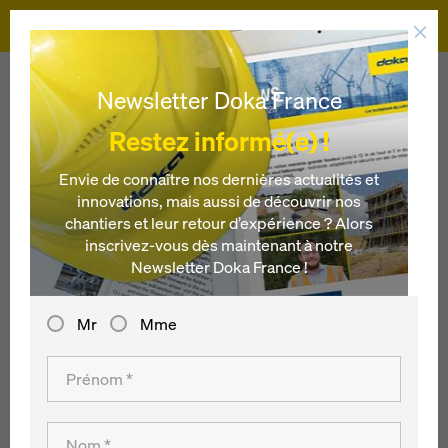
Doka
Doka
Références
Egnatia Odos- pont Metsovotikos
Newsletter Doka France
Restez informé(e) !
Egnatia Odos- pont
Envie de connaître nos dernières actualités et
innovations, mais aussi de découvrir nos
Metsovotikos
chantiers et leur retour d’expérience ? Alors
inscrivez-vous dès maintenant à notre
Grèce
Newsletter Doka France !
Mr
Mme
Le pont Metsovotikos fait partie de l'autoroute la plus
moderne et la plus difficile à réaliser d'Europe, construite