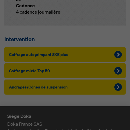
Cadence
4 cadence journalière
Intervention
Cof­f­rage au­to­g­rim­pant SKE plus
Cof­f­rage mixte Top 50
An­c­rages/Cônes de sus­pen­sion
Siège Doka
Doka France SAS