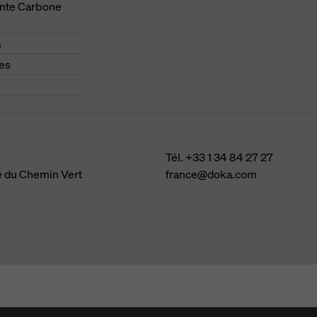
nte Carbone
s
es
Tél.
+33 1 34 84 27 27
e du Chemin Vert
france@doka.com