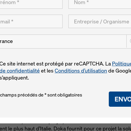
Isozaki
rance
Ce site internet est protégé par reCAPTCHA. La
Politiqu
de confidentialité
et les
Conditions d’utilisation
de Googl
s’appliquent.
 champs précédés de * sont obligatoires
ENVO
 à Milan, et avec ce projet, un nouveau fleuron de la Lifes
nt le plus haut d’Italie. Doka fournit pour ce projet la s