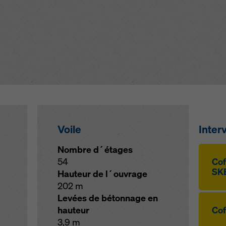
Voile
Inter
Nombre d´étages
54
Cof­
SKE
Hauteur de l´ouvrage
202 m
Levées de bétonnage en
hauteur
Cof
3,9 m