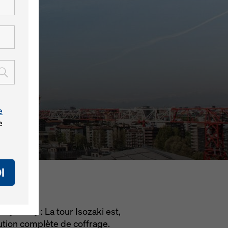
e
e
I
tyle City : La tour Isozaki est,
olution complète de coffrage.