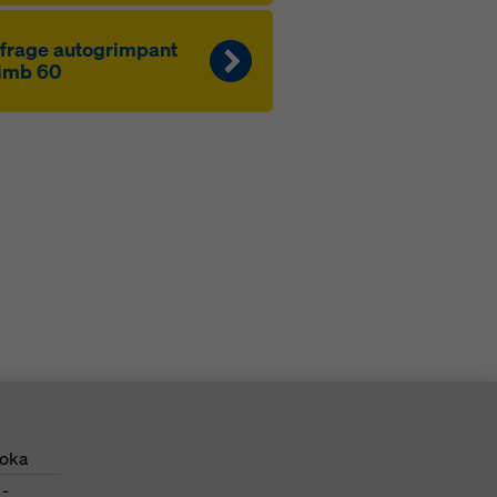
f­rage au­to­g­rim­pant
imb 60
Doka
 -