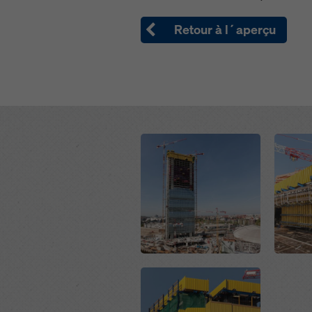
Retour à l´aperçu
Open
Open
Open