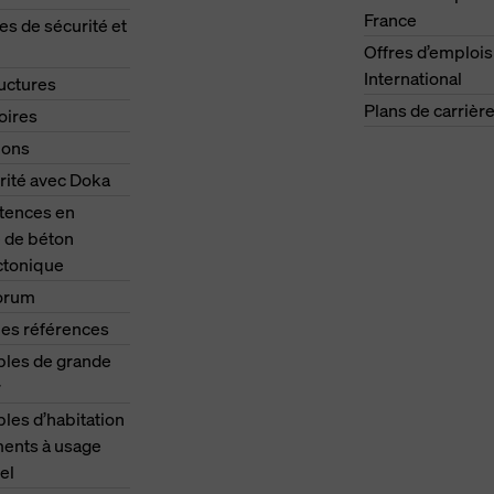
France
s de sécurité et
Offres d’emplois
International
ructures
Plans de carrièr
oires
ions
rité avec Doka
ences en
 de béton
ctonique
orum
les références
les de grande
r
es d’habitation
ments à usage
el