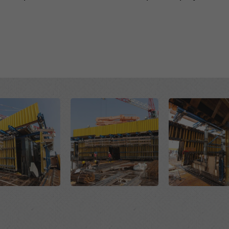
Open
Open