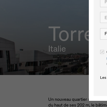
Torre 
F
Italie
Les
Un nouveau quartier se construit
du haut de ses 202 m, le bâtime