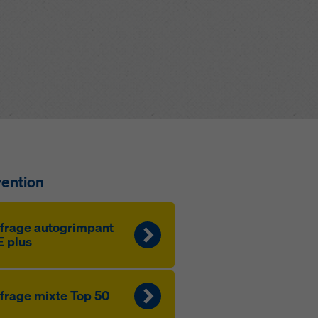
vention
f­rage au­to­g­rim­pant
 plus
­f­rage mixte Top 50