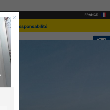
FRANCE
e
Éco-responsabilité
CONTACT
,
SOFTWARE
e
SHOP