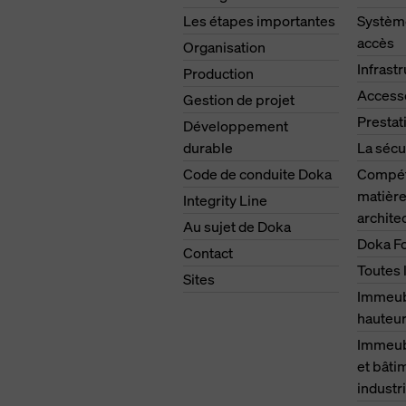
Les étapes importantes
Système
accès
Organisation
Infrast
Production
Access
Gestion de projet
Prestat
Développement
durable
La sécu
Code de conduite Doka
Compét
matière
Integrity Line
archite
Au sujet de Doka
Doka F
Contact
Toutes 
Sites
Immeub
hauteu
Immeubl
et bâti
industri