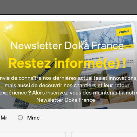
Produits & Services
Digital
Actualités
Carrièr
Newsletter Doka France
Restez informé(e) !
nvie de connaître nos dernières actualités et innovations
mais aussi de découvrir nos chantiers et leur retour
’expérience ? Alors inscrivez-vous dès maintenant à notr
Newsletter Doka France !
Mr
Mme