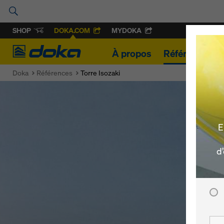
SHOP
DOKA.COM
MYDOKA
Doka
À propos
Références
Doka
Références
Torre Isozaki
E
d