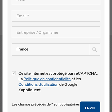
Timelkam a fait construire une nouvelle centrale à cycle
combiné gaz et vapeur.
Retour à l´aperçu
Open
France
Ce site internet est protégé par reCAPTCHA.
La
Politique de confidentialité
et les
Conditions d’utilisation
de Google
s’appliquent.
Les champs précédés de * sont obligatoires
ENVOI