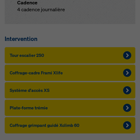
Cadence
4 cadence journalière
Intervention
Tour es­ca­lier 250
Cof­f­rage-cadre Frami Xlife
Sys­tème d'ac­cès XS
Plate-forme tré­m­ie
Cof­f­rage grim­pant gui­dé Xclimb 60