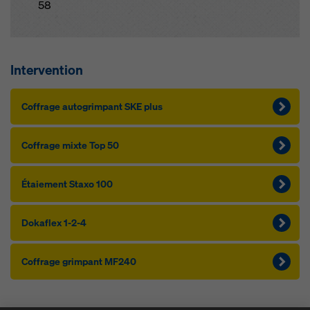
58
Intervention
Cof­f­rage au­to­g­rim­pant SKE plus
Cof­f­rage mixte Top 50
Étaie­ment Staxo 100
Dokaflex 1-2-4
Cof­f­rage grim­pant MF240