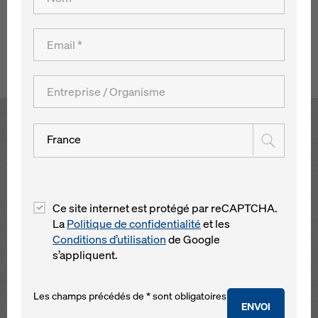
Maison Mosfilmovskaya » fait partie des dix bâtiments les
plus hauts de toute la Russie.
Retour à l´aperçu
Open
France
Ce site internet est protégé par reCAPTCHA.
La
Politique de confidentialité
et les
Conditions d’utilisation
de Google
s’appliquent.
Les champs précédés de * sont obligatoires
ENVOI