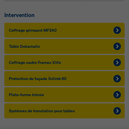
Intervention
Cof­f­rage grim­pant MF240
Table Dokamatic
Cof­f­rage-cadre Framax Xlife
Pro­tec­tion de façade Xclimb 60
Plate-forme tré­m­ie
Sys­tèm­es de trans­la­tion pour tables