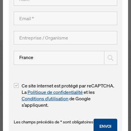
visibles de loin. Il a été fait appel pour les deux tours au
coffrage Doka éprouvé.
Retour à l´aperçu
Open
France
Ce site internet est protégé par reCAPTCHA.
La
Politique de confidentialité
et les
Conditions d’utilisation
de Google
s’appliquent.
Les champs précédés de * sont obligatoires
ENVOI