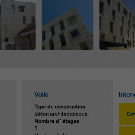
Open
Open
Voile
Inter
Type de construction
Béton architectonique
Cof
Nombre d´étages
5