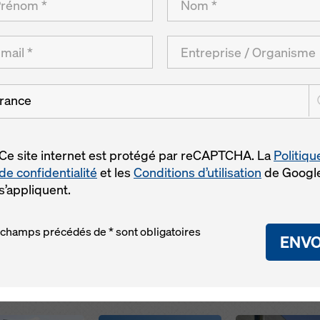
le et de l'internat sont réalisés en béton architectoniqu
sement par sa façade, à l'ensemble des installations. Les
leurs : blanc et couleur béton.
rance
Ce site internet est protégé par reCAPTCHA. La
Politiqu
de confidentialité
et les
Conditions d’utilisation
de Googl
Open
Open
s’appliquent.
 champs précédés de * sont obligatoires
ENVO