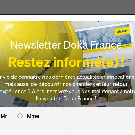
Produits & Services
Digital
Actualités
Carrièr
Newsletter Doka France
Restez informé(e) !
Mariatal
nvie de connaître nos dernières actualités et innovations
mais aussi de découvrir nos chantiers et leur retour
’expérience ? Alors inscrivez-vous dès maintenant à notr
Newsletter Doka France !
Mr
Mme