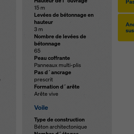
Hauteur de l´ouvrage
Pas­
15 m
Levées de bétonnage en
hauteur
An­
3 m
sus
Nombre de levées de
bétonnage
65
Peau coffrante
Panneaux multi-plis
Pas d´ancrage
e
prescrit
Formation d´arête
Arête vive
Voile
Type de construction
Béton architectonique
Nombre d´étages