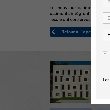
Les nouveaux bâtiments de l'éco
bâtiment s'intègrent harmonieu
l'école ont conservés leurs cou
Retour à l´aperçu
F
Open
Open
Les