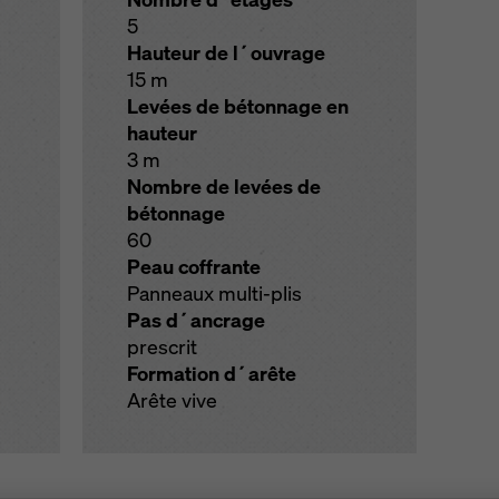
5
Hauteur de l´ouvrage
15 m
Levées de bétonnage en
hauteur
3 m
Nombre de levées de
bétonnage
60
Peau coffrante
Panneaux multi-plis
Pas d´ancrage
prescrit
Formation d´arête
Arête vive