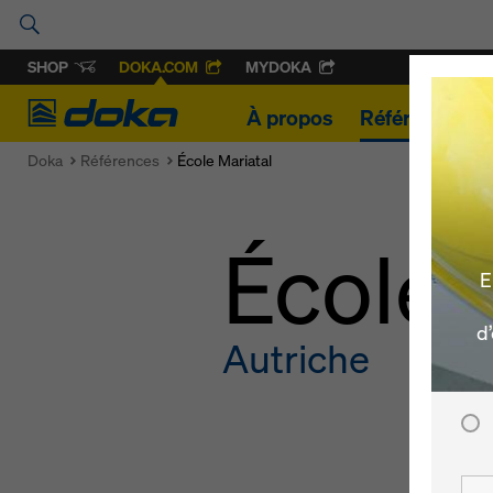
SHOP
DOKA.COM
MYDOKA
Doka
À propos
Références
Doka
Références
École Mariatal
École 
E
d
Autriche