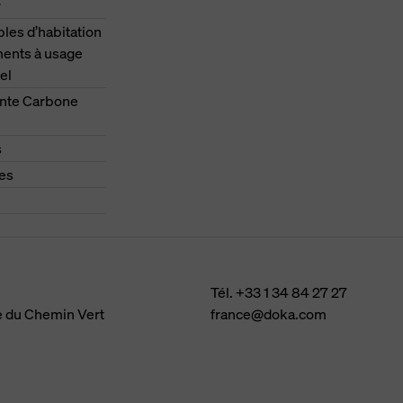
r
es d’habitation
ments à usage
el
nte Carbone
s
es
Tél.
+33 1 34 84 27 27
e du Chemin Vert
france@doka.com