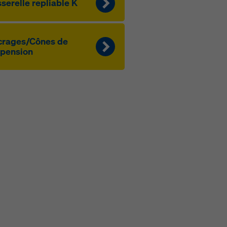
se­relle re­p­liable K
c­rages/Cônes de
­pen­sion