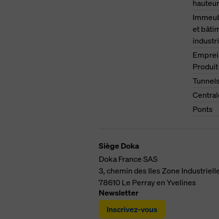
hauteu
Immeubl
et bâti
industri
Emprei
Produit
Tunnel
Central
Ponts
Siège Doka
Doka France SAS
3, chemin des Iles
Zone Industriell
78610
Le Perray en Yvelines
Newsletter
Inscrivez-vous