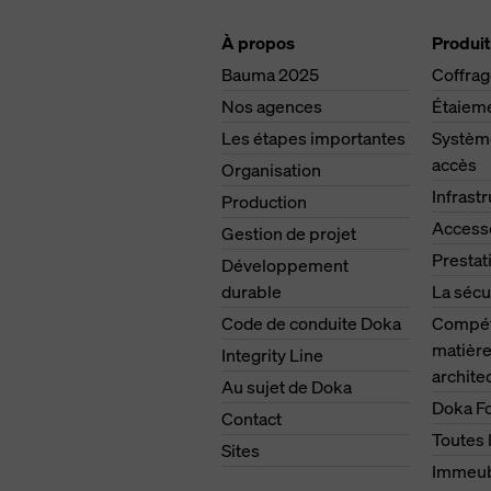
À propos
Produit
Bauma 2025
Coffra
Nos agences
Étaiem
Les étapes importantes
Système
accès
Organisation
Infrast
Production
Access
Gestion de projet
Prestat
Développement
durable
La sécu
Code de conduite Doka
Compét
matière
Integrity Line
archite
Au sujet de Doka
Doka F
Contact
Toutes 
Sites
Immeub