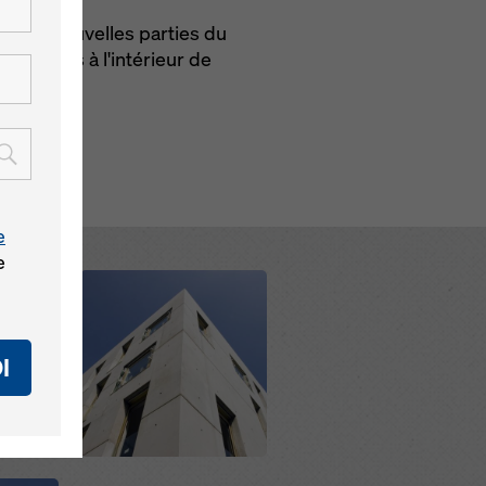
e. Les nouvelles parties du
 espaces à l'intérieur de
e
e
Open
I