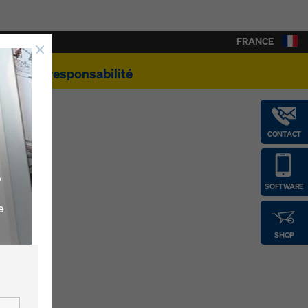
FRANCE
e
Éco-responsabilité
CONTACT
,
SOFTWARE
e
SHOP