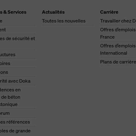
s & Services
Actualités
Carrière
ge
Toutes les nouvelles
Travailler chez 
ent
Offres d’emplois
France
s de sécurité et
Offres d’emplois
International
ructures
Plans de carrièr
oires
ions
rité avec Doka
ences en
 de béton
ctonique
orum
les références
les de grande