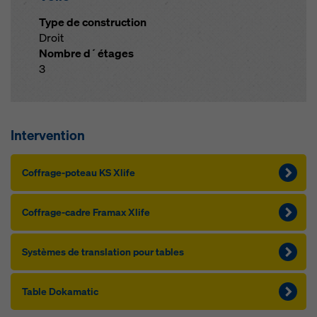
Type de construction
Droit
Nombre d´étages
3
Intervention
Cof­f­rage-po­teau KS Xlife
Cof­f­rage-cadre Framax Xlife
Sys­tèm­es de trans­la­tion pour tables
Table Dokamatic