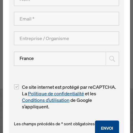
Pour la construction du centre de médecine et de chirurgie
(CMZ), le consortium Porr-Strabag a misé sur la technique
de coffrage performante de Doka et a bénéficié du
déroulement optimisé des travaux grâce à la mise en
oeuvre des coffrages. Le système innovant de levage de
table (TLS) pour le décalage en hauteur des tables
coffrantes sans la grue a considérablement accéléré les
travaux de coffrage.
France
Retour à l´aperçu
Ce site internet est protégé par reCAPTCHA.
La
Politique de confidentialité
et les
Conditions d’utilisation
de Google
Open
s’appliquent.
Les champs précédés de * sont obligatoires
ENVOI