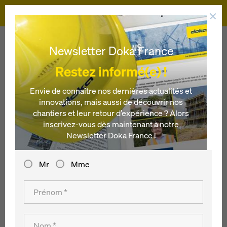
Doka
Doka
Références
Nouveau bâtiment de l'hôpital régional de Klagenfurt
Newsletter Doka France
Restez informé(e) !
Nouveau bâtiment
Envie de connaître nos dernières actualités et
innovations, mais aussi de découvrir nos
de l'hôpital régional
chantiers et leur retour d’expérience ? Alors
inscrivez-vous dès maintenant à notre
de Klagenfurt
Newsletter Doka France !
Autriche
Mr
Mme