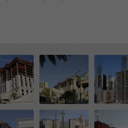
Open
Open
Open
Open