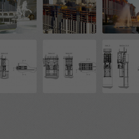
Open
Open