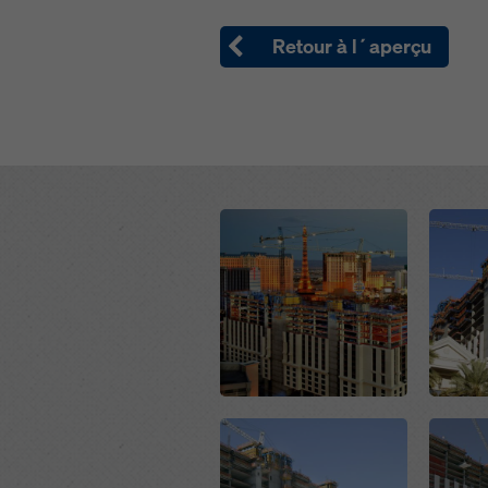
Retour à l´aperçu
Open
Open
Open
Open