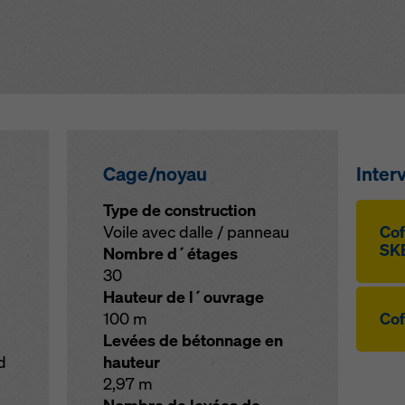
Cage/noyau
Inter
Type de construction
Voile avec dalle / panneau
Cof­
SKE
Nombre d´étages
30
Hauteur de l´ouvrage
100 m
Cof
Levées de bétonnage en
d
hauteur
2,97 m