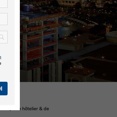
e
e
I
e complexe hôtelier & de