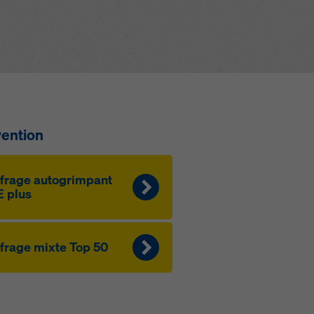
vention
f­rage au­to­g­rim­pant
 plus
­f­rage mixte Top 50