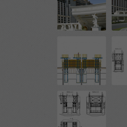
Open
Open
Open