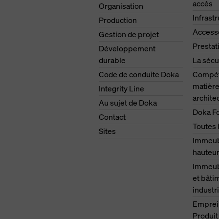
accès
Organisation
Infrast
Production
Access
Gestion de projet
Prestat
Développement
durable
La sécu
Code de conduite Doka
Compét
matière
Integrity Line
archite
Au sujet de Doka
Doka F
Contact
Toutes 
Sites
Immeub
hauteu
Immeubl
et bâti
industri
Emprei
Produit