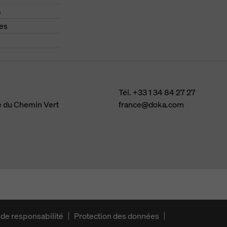
s
es
Tél.
+33 1 34 84 27 27
e du Chemin Vert
france@doka.com
 de responsabilité
Protection des données