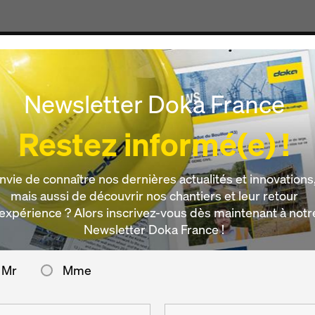
Produits & Services
Digital
Actualités
Carrièr
Newsletter Doka France
Restez informé(e) !
nvie de connaître nos dernières actualités et innovations
mais aussi de découvrir nos chantiers et leur retour
’expérience ? Alors inscrivez-vous dès maintenant à notr
Newsletter Doka France !
Mr
Mme