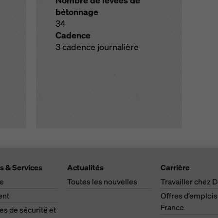
Nombre de levées de
bétonnage
34
Cadence
3 cadence journalière
s & Services
Actualités
Carrière
ge
Toutes les nouvelles
Travailler chez 
ent
Offres d’emplois
France
s de sécurité et