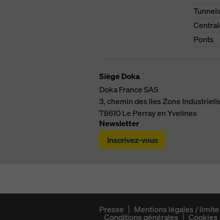
Tunnel
Central
Ponts
Siège Doka
Doka France SAS
3, chemin des Iles
Zone Industriell
78610
Le Perray en Yvelines
Newsletter
Inscrivez-vous
Presse
Mentions légales / limite
Conditions générales
Cookies