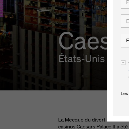
Caesar
F
États-Unis
Les
La Mecque du divertissement au
casinos Caesars Palace II a ét