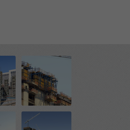
Open
Open