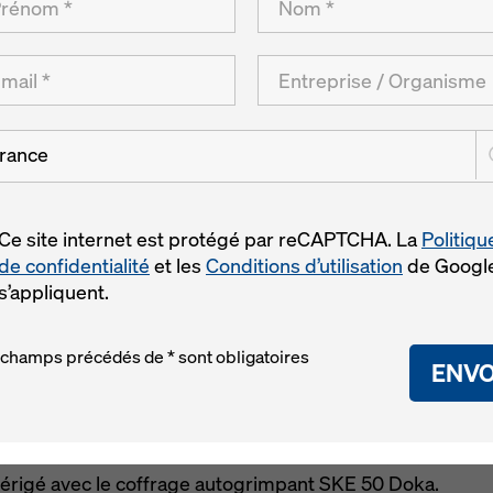
s Palace II
rance
Ce site internet est protégé par reCAPTCHA. La
Politiqu
de confidentialité
et les
Conditions d’utilisation
de Googl
s’appliquent.
 champs précédés de * sont obligatoires
ENVO
x États-Unis s'est enrichie d'une nouvelle attraction : l
é érigé avec le coffrage autogrimpant SKE 50 Doka.