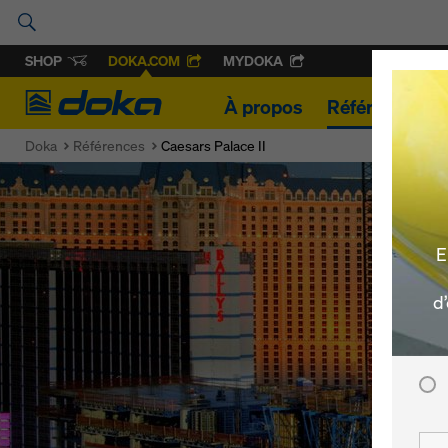
SHOP
DOKA.COM
MYDOKA
Doka
À propos
Références
Doka
Références
Caesars Palace II
E
d