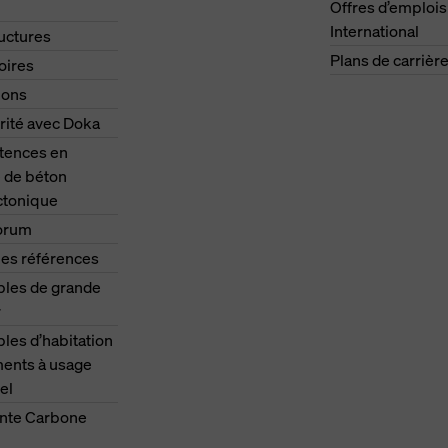
Offres d’emplois
International
ructures
Plans de carrièr
oires
ions
rité avec Doka
ences en
 de béton
ctonique
orum
les références
les de grande
r
es d’habitation
ments à usage
el
nte Carbone