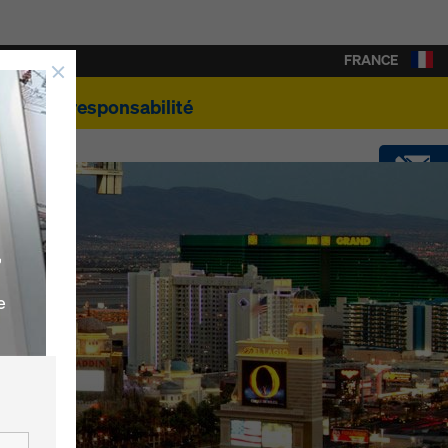
FRANCE
e
Éco-responsabilité
CONTACT
,
SOFTWARE
e
SHOP