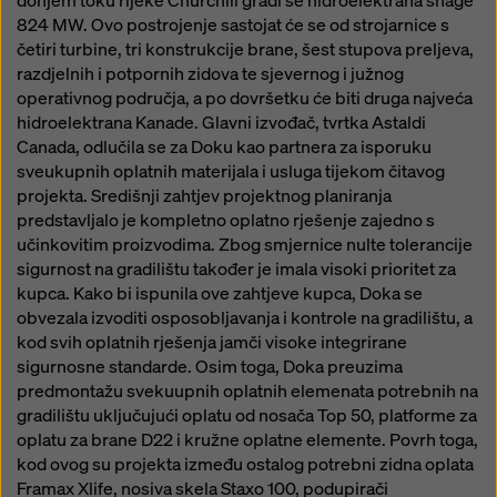
donjem toku rijeke Churchill gradi se hidroelektrana snage
824 MW. Ovo postrojenje sastojat će se od strojarnice s
četiri turbine, tri konstrukcije brane, šest stupova preljeva,
razdjelnih i potpornih zidova te sjevernog i južnog
operativnog područja, a po dovršetku će biti druga najveća
hidroelektrana Kanade. Glavni izvođač, tvrtka Astaldi
Canada, odlučila se za Doku kao partnera za isporuku
sveukupnih oplatnih materijala i usluga tijekom čitavog
projekta. Središnji zahtjev projektnog planiranja
predstavljalo je kompletno oplatno rješenje zajedno s
učinkovitim proizvodima. Zbog smjernice nulte tolerancije
sigurnost na gradilištu također je imala visoki prioritet za
kupca. Kako bi ispunila ove zahtjeve kupca, Doka se
obvezala izvoditi osposobljavanja i kontrole na gradilištu, a
kod svih oplatnih rješenja jamči visoke integrirane
sigurnosne standarde. Osim toga, Doka preuzima
predmontažu svekuupnih oplatnih elemenata potrebnih na
gradilištu uključujući oplatu od nosača Top 50, platforme za
oplatu za brane D22 i kružne oplatne elemente. Povrh toga,
kod ovog su projekta između ostalog potrebni zidna oplata
Framax Xlife, nosiva skela Staxo 100, podupirači