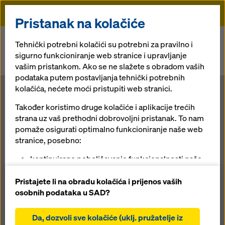
Doka
Pristanak na kolačiće
Doka
Novosti
Tehnički potrebni kolačići su potrebni za pravilno i
sigurno funkcioniranje web stranice i upravljanje
Muskrat Falls – Doka kao partner za najveći građevinski projekt u
vašim pristankom. Ako se ne slažete s obradom vaših
Kanadi
podataka putem postavljanja tehnički potrebnih
kolačića, nećete moći pristupiti web stranici.
Muskrat Falls –
Također koristimo druge kolačiće i aplikacije trećih
strana uz vaš prethodni dobrovoljni pristanak. To nam
Doka kao
pomaže osigurati optimalno funkcioniranje naše web
stranice, posebno:
partner za
kontinuirano poboljšavanje funkcionalnosti naše
web stranice (funkcionalni i statistički kolačići),
najveći
olakšavanje glatkog procesa kupovine prilikom
Pristajete li na obradu kolačića i prijenos vaših
korištenja Doka online trgovine (funkcionalni i
osobnih podataka u SAD?
statistički kolačići),
građevinski
pružanje odgovarajućeg oglašavanja na
Da, dozvoli sve kolačiće (uklj. pružatelje iz