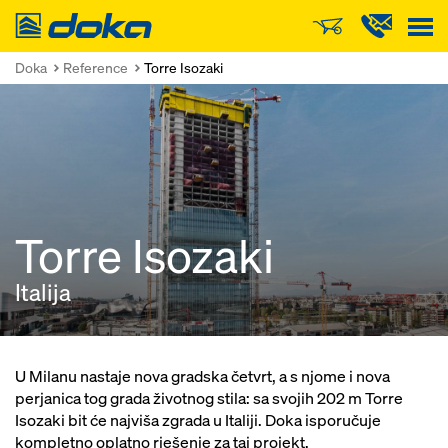
Doka
Doka
Reference
Torre Isozaki
Torre Isozaki
Italija
U Milanu nastaje nova gradska četvrt, a s njome i nova
perjanica tog grada životnog stila: sa svojih 202 m Torre
Isozaki bit će najviša zgrada u Italiji. Doka isporučuje
kompletno oplatno rješenje za taj projekt.