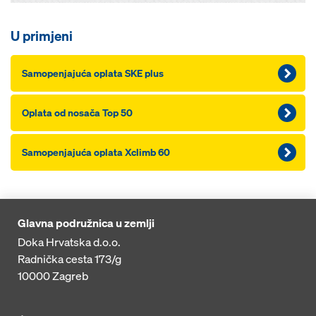
U primjeni
Samopenjajuća oplata SKE plus
Oplata od nosača Top 50
Samopenjajuća oplata Xclimb 60
Glavna podružnica u zemlji
Doka Hrvatska d.o.o.
Radnička cesta 173/g
10000
Zagreb