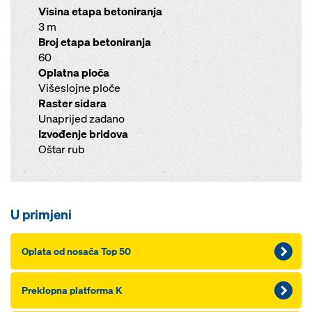
Visina etapa betoniranja
3 m
Broj etapa betoniranja
60
Oplatna ploča
Višeslojne ploče
Raster sidara
Unaprijed zadano
Izvođenje bridova
Oštar rub
U primjeni
Oplata od nosača Top 50
Preklopna platforma K