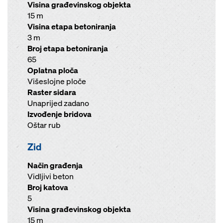
Visina građevinskog objekta
15 m
Visina etapa betoniranja
3 m
Broj etapa betoniranja
65
Oplatna ploča
Višeslojne ploče
Raster sidara
Unaprijed zadano
Izvođenje bridova
Oštar rub
Zid
Način građenja
Vidljivi beton
Broj katova
5
Visina građevinskog objekta
15 m