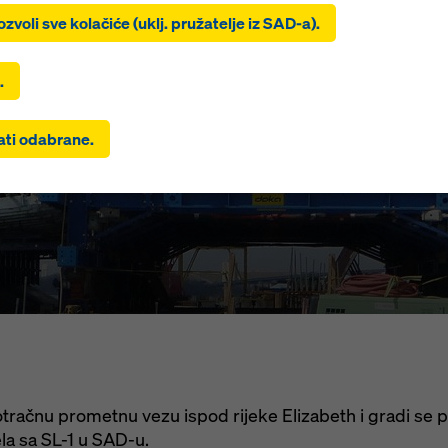
a ‘Dozvoli sve kolačiće (uklj. pružatelje iz SAD-a)’, pristajete na
ozvoli sve kolačiće (uklj. pružatelje iz SAD-a).
iju i korištenje svih kolačića. Klikom na ‘Prihvati odabrane’, prist
e koje ste odabrali pomoću potvrdnih okvira. To također može
vati prijenos podataka u treće zemlje poput SAD-a. Ako postavke
.
idtown Tunn
rali uključuju pružatelje koji prenose podatke u treće zemlje u 
oji odluka o primjerenosti prema članku 45. GDPR-a i nema
ati odabrane.
ajućih zaštitnih mjera prema članku 46. GDPR-a, vaš pristanak 
i na to. Postoji rizik da vaši podaci preneseni na ovaj način mogu
 pristupu vlasti u tim trećim zemljama u svrhu kontrole i nadzor
je učinkoviti pravni lijekovi protiv toga. Možete odbiti sve kolač
aju pristanak klikom na ‘Odbij’ ili prilagođavanjem vaših
postavk
a
klikom na postavke kolačića na dnu ove web stranice i korište
ajućih potvrdnih okvira. Svoj pristanak možete povući u bilo ko
u s budućim učinkom i bez navođenja razloga klikom na
postavk
a
na dnu ove web stranice.
formacija o našim kolačićima možete pronaći
u našoj politici priv
 vam nudimo mogućnost odabira vaših kolačića (napredne pos
).
otračnu prometnu vezu ispod rijeke Elizabeth i gradi se 
ela sa SL-1 u SAD-u.