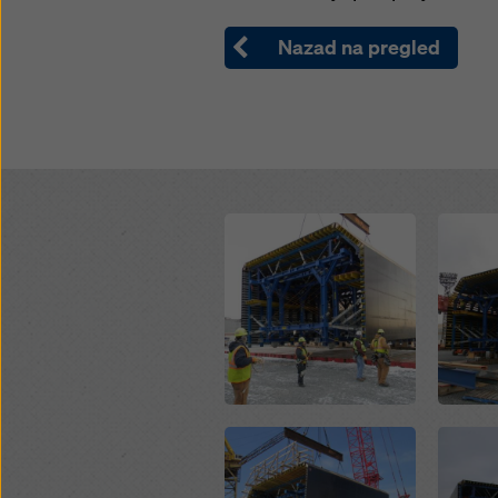
Nazad na pregled
Open
Open
Open
Open