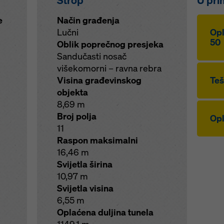
Strop
U pri
e
Način građenja
Lučni
Opl
50
Oblik poprečnog presjeka
Sandučasti nosač
višekomorni – ravna rebra
Visina građevinskog
Teš
objekta
8,69 m
Broj polja
Opl
11
Raspon maksimalni
16,46 m
Svijetla širina
10,97 m
Svijetla visina
6,55 m
Oplaćena duljina tunela