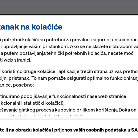
tanak na kolačiće
e & Skele
Ringlock
Obnova
Aktualno
Digita
 potrebni kolačići su potrebni za pravilno i sigurno funkcionira
e i upravljanje vašim pristankom. Ako se ne slažete s obradom v
a putem postavljanja tehnički potrebnih kolačića, nećete moći
ti web stranici.
koristimo druge kolačiće i aplikacije trećih strana uz vaš preth
ljni pristanak. To nam pomaže osigurati optimalno funkcioniran
anice, posebno:
tinuirano poboljšavanje funkcionalnosti naše web stranice
kcionalni i statistički kolačići),
kšavanje glatkog procesa kupovine prilikom korištenja Doka onl
vine (funkcionalni i statistički kolačići),
žanje odgovarajućeg oglašavanja na određenim platformama
ete li na obradu kolačića i prijenos vaših osobnih podataka u S
rketinški kolačići).