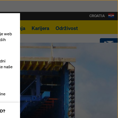
CROATIA
lna rješenja
Karijera
Održivost
nje web
aših
KONTAKT
odni
je naše
SOFTWARE
SHOP
ine
AD?