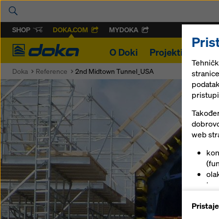
SHOP
DOKA.COM
MYDOKA
Pris
Doka
O Doki
Projekti
Oplat
Tehnički
Doka
Reference
2nd Midtown Tunnel_USA
stranic
podatak
pristupi
Također 
dobrovo
web str
kon
(fun
ola
trgo
pru
Pristaj
(ma