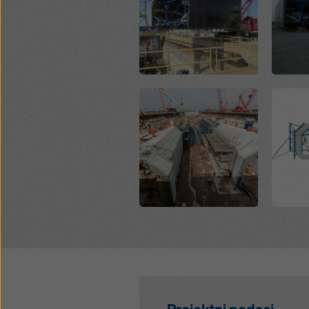
Open
Open