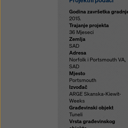
Projektni podaci
Godina završetka gradnj
2015.
Trajanje projekta
36 Mjeseci
Zemlja
SAD
Adresa
Norfolk i Portsmouth VA,
SAD
Mjesto
Portsmouth
Izvođač
ARGE Skanska-Kiewit-
Weeks
Građevinski objekt
Tuneli
Vrsta građevinskog