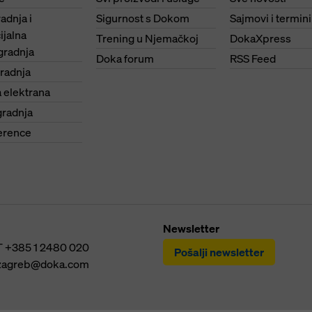
adnja i
Sigurnost s Dokom
Sajmovi i termini
jalna
Trening u Njemačkoj
DokaXpress
gradnja
Doka forum
RSS Feed
radnja
 elektrana
gradnja
erence
Newsletter
T
+385 1 2480 020
Pošalji newsletter
zagreb@doka.com