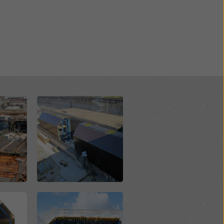
Open
Open