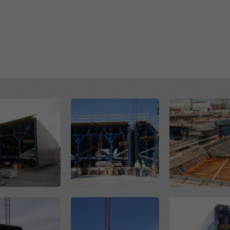
Open
Open
Open
Open