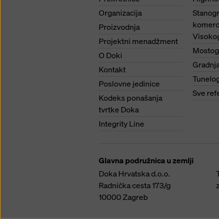
Organizacija
Stanogr
komerci
Proizvodnja
Visoko
Projektni menadžment
Mostog
O Doki
Gradnja
Kontakt
Tunelo
Poslovne jedinice
Sve ref
Kodeks ponašanja
tvrtke Doka
Integrity Line
Glavna podružnica u zemlji
Doka Hrvatska d.o.o.
Radnička cesta 173/g
10000
Zagreb