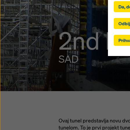
Klikom n
Da, d
instalac
kolačić
uključi
Odbij
2nd M
ste odab
ne post
Prihv
odgovar
se odnos
podložni
SAD
ne posto
zahtijev
kolačić
odgovar
trenutk
kolačić
Više in
Također
kolačića
Ovaj tunel predstavlja novu dv
tunelom. To je prvi projekt tun