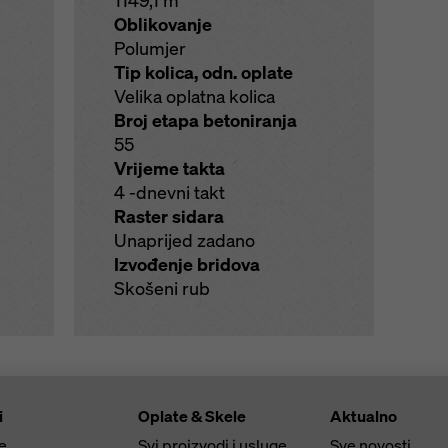
1149,1 m
Oblikovanje
Polumjer
Tip kolica, odn. oplate
Velika oplatna kolica
Broj etapa betoniranja
55
Vrijeme takta
4 -dnevni takt
Raster sidara
Unaprijed zadano
Izvođenje bridova
Skošeni rub
i
Oplate & Skele
Aktualno
e
Svi proizvodi i usluge
Sve novosti