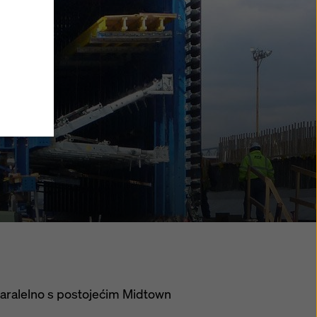
ajete na
 koje
el
kojima
također
 biti
a te da
iće koji
i
njem
jem
e
atnosti
.
tavke
paralelno s postojećim Midtown