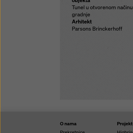
objekta
Tunel u otvorenom načinu
gradnje
Arhitekt
Parsons Brinckerhoff
O nama
Projekt
Prekretnice
Highris