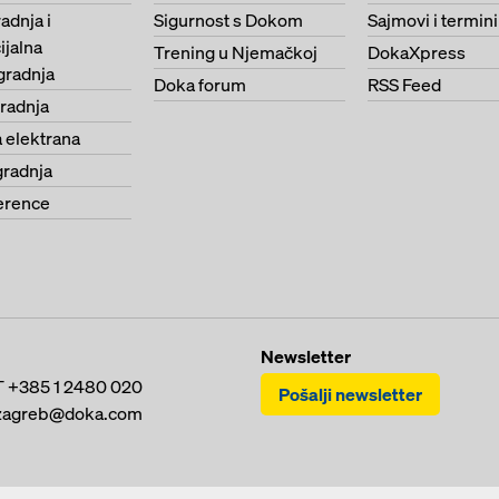
adnja i
Sigurnost s Dokom
Sajmovi i termini
jalna
Trening u Njemačkoj
DokaXpress
gradnja
Doka forum
RSS Feed
radnja
 elektrana
gradnja
erence
Newsletter
T
+385 1 2480 020
Pošalji newsletter
zagreb@doka.com