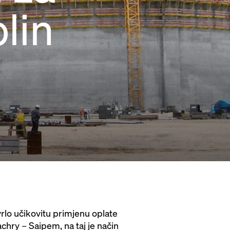
plin
rlo učikovitu primjenu oplate
hry – Saipem, na taj je način