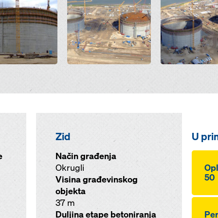
Zid
U pri
e
Način građenja
Okrugli
Opl
50
Visina građevinskog
objekta
37 m
Duljina etape betoniranja
Pen