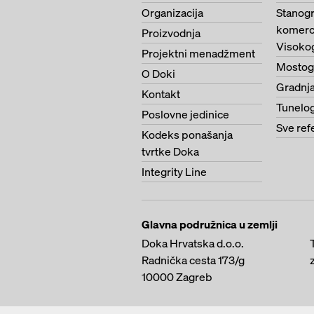
Organizacija
Stanogr
komerci
Proizvodnja
Visoko
Projektni menadžment
Mostog
O Doki
Gradnja
Kontakt
Tunelo
Poslovne jedinice
Sve ref
Kodeks ponašanja
tvrtke Doka
Integrity Line
Glavna podružnica u zemlji
Doka Hrvatska d.o.o.
Radnička cesta 173/g
10000
Zagreb