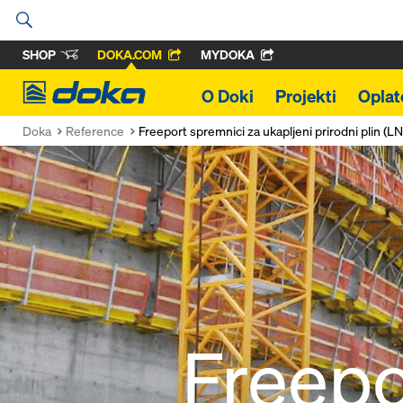
SHOP
DOKA.COM
MYDOKA
Doka
O Doki
Projekti
Oplat
Doka
Reference
Freeport spremnici za ukapljeni prirodni plin (L
Freepo