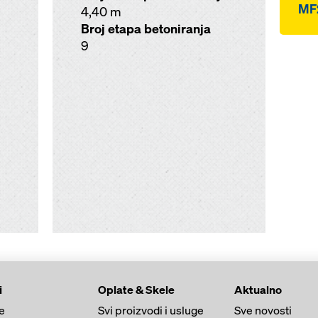
MF
4,40 m
Broj etapa betoniranja
9
i
Oplate & Skele
Aktualno
e
Svi proizvodi i usluge
Sve novosti