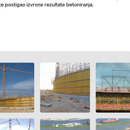
e postigao izvrsne rezultate betoniranja.
Open
Open
Open
Open