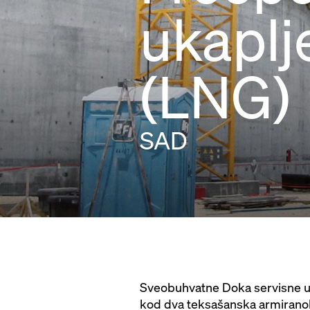
ukaplje
(LNG)
SAD
Sveobuhvatne Doka servisne usl
kod dva teksašanska armiranobe