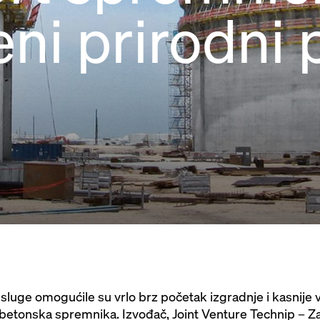
ni prirodni 
uge omogućile su vrlo brz početak izgradnje i kasnije v
tonska spremnika. Izvođač, Joint Venture Technip – Zac