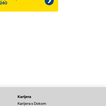
240
Karijera
Karijera s Dokom