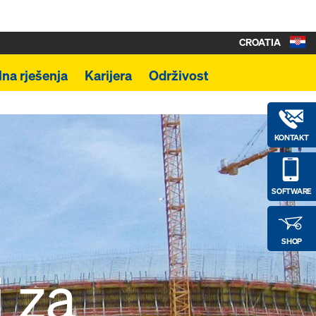
CROATIA
lna rješenja
Karijera
Održivost
KONTAKT
SOFTWARE
SHOP
 za