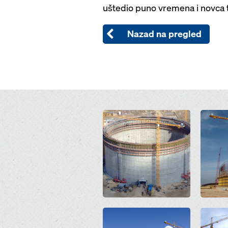
uštedio puno vremena i novca t
Nazad na pregled
Open
Open
Open
Open