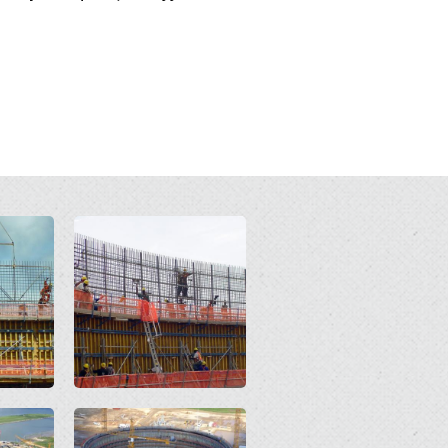
Open
Open