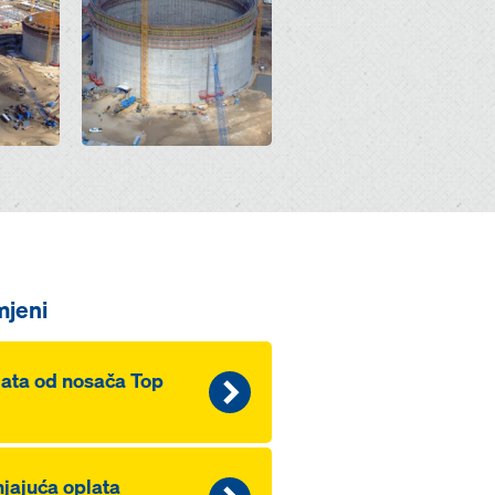
mjeni
ata od nosača Top
jajuća oplata