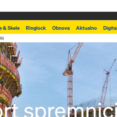
e & Skele
Ringlock
Obnova
Aktualno
Digita
NG)
rt spremnici