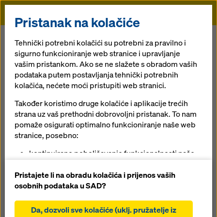
Doka
Pristanak na kolačiće
Tehnički potrebni kolačići su potrebni za pravilno i
sigurno funkcioniranje web stranice i upravljanje
Dobitna
vašim pristankom. Ako se ne slažete s obradom vaših
podataka putem postavljanja tehnički potrebnih
kombinacija!
kolačića, nećete moći pristupiti web stranici.
Također koristimo druge kolačiće i aplikacije trećih
strana uz vaš prethodni dobrovoljni pristanak. To nam
Oplate & skele sada sve iz jednog
pomaže osigurati optimalno funkcioniranje naše web
izvora - Doka
stranice, posebno:
kontinuirano poboljšavanje funkcionalnosti naše
web stranice (funkcionalni i statistički kolačići),
olakšavanje glatkog procesa kupovine prilikom
Pristajete li na obradu kolačića i prijenos vaših
korištenja Doka online trgovine (funkcionalni i
osobnih podataka u SAD?
statistički kolačići),
pružanje odgovarajućeg oglašavanja na
Da, dozvoli sve kolačiće (uklj. pružatelje iz