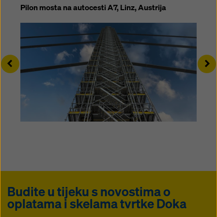
Pilon mosta na autocesti A7, Linz, Austrija
Left
Ri
Budite u tijeku s novostima o
oplatama i skelama tvrtke Doka