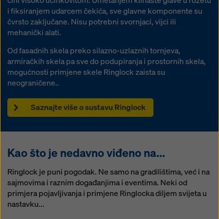
čini visoko učinkovitom. Umetanjem klinaste glave u rozetu
i fiksiranjem udarcem čekića, sve glavne komponente su
čvrsto zaključane. Nisu potrebni svornjaci, vijci ili
mehanički alati.
Od fasadnih skela preko silazno-uzlaznih tornjeva,
armiračkih skela pa sve do podupiranja i prostornih skela,
mogućnosti primjene skele Ringlock zaista su
neograničene..
Saznajte više o sustavu Ringlock
Kao što je nedavno viđeno na...
Ringlock je puni pogodak. Ne samo na gradilištima, već i na
sajmovima i raznim događanjima i eventima. Neki od
primjera pojavljivanja i primjene Ringlocka diljem svijeta u
nastavku...