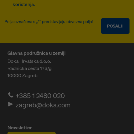
korištenja.
Polja označena s „*” predstavljaju obvezna polja!
POŠALJI
Glavna podružnica u zemlji
Doka Hrvatska d.o.o.
Radnička cesta 173/g
10000
Zagreb
+385 1 2480 020
zagreb@doka.com
Newsletter