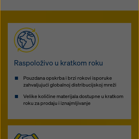
kojem trenutku s budućim učinkom i bez navođenja
razloga klikom na
postavke kolačića
na dnu ove web
stranice.
Više informacija o našim kolačićima možete pronaći
u
našoj politici privatnosti
. Također vam nudimo
mogućnost odabira vaših kolačića (napredne
postavke kolačića).
Raspoloživo u kratkom roku
Pouzdana opskrba i brzi rokovi isporuke
zahvaljujući globalnoj distribucijskoj mreži
Velike količine materijala dostupne u kratkom
roku za prodaju i iznajmljivanje