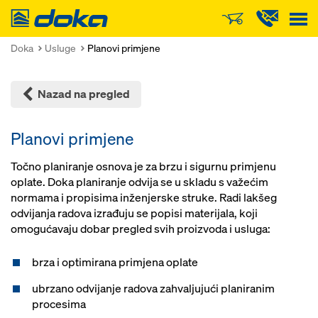
Doka
Doka
Usluge
Planovi primjene
Nazad na pregled
Planovi primjene
Točno planiranje osnova je za brzu i sigurnu primjenu
oplate. Doka planiranje odvija se u skladu s važećim
normama i propisima inženjerske struke. Radi lakšeg
odvijanja radova izrađuju se popisi materijala, koji
omogućavaju dobar pregled svih proizvoda i usluga:
brza i optimirana primjena oplate
ubrzano odvijanje radova zahvaljujući planiranim
procesima