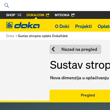
SHOP
DOKA.COM
MYDOKA
Doka
O Doki
Projekti
Oplat
Doka
Sustav stropne oplate DokaXdek
Nazad na pregled
Sustav stro
Nova dimenzija u oplaćivanju
Pregled