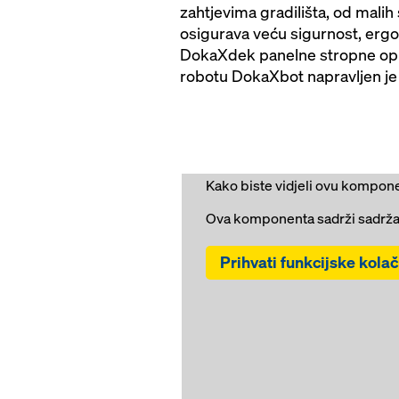
zahtjevima gradilišta, od mali
osigurava veću sigurnost, erg
DokaXdek panelne stropne oplat
robotu DokaXbot napravljen je 
Kako biste vidjeli ovu kompone
Ova komponenta sadrži sadržaj
Prihvati funkcijske kolač