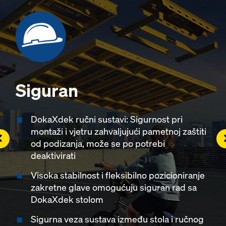
Siguran
DokaXdek ručni sustavi: Sigurnost pri
montaži i vjetru zahvaljujući pametnoj zaštiti
eft
R
od podizanja, može se po potrebi
deaktivirati
Visoka stabilnost i fleksibilno pozicioniranje
zakretne glave omogućuju siguran rad sa
DokaXdek stolom
Sigurna veza sustava između stola i ručnog