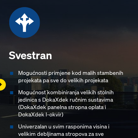
Svestran
Mogućnosti primjene kod malih stambenih
projekata pa sve do velikih projekata
ight
Mogućnost kombiniranja velikih stolnih
jedinica s DokaXdek ručnim sustavima
(DokaXdek panelna stropna oplata i
DokaXdek I-okvir)
Univerzalan u svim rasponima visina i
velikim debljinama stropova za sve