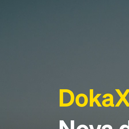
DokaX
Nova d