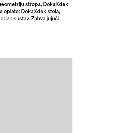
a geometriju stropa, DokaXdek
e oplate: DokaXdek stola,
edan sustav. Zahvaljujući