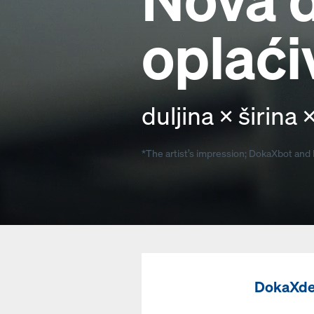
oplaći
duljina × širina 
*The artist’s impression; DokaXbot and
DokaXde