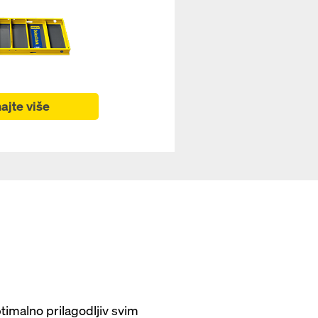
ajte više
imalno prilagodljiv svim