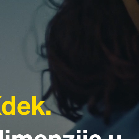
dek.
imenzija u