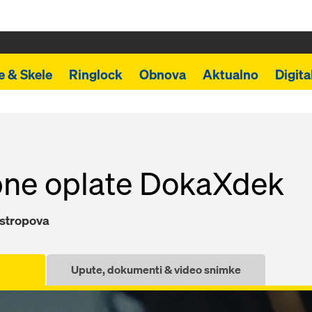
e & Skele
Ringlock
Obnova
Aktualno
Digita
pne oplate DokaXdek
 stropova
Upute, dokumenti & video snimke