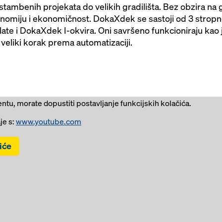
h stambenih projekata do velikih gradilišta. Bez obzira n
onomiju i ekonomičnost. DokaXdek se sastoji od 3 stropn
e i DokaXdek I-okvira. Oni savršeno funkcioniraju kao j
veliki korak prema automatizaciji.
ntu, morate dopustiti postavljanje funkcijskih kolačića.
e s:
www.youtube.com
iće