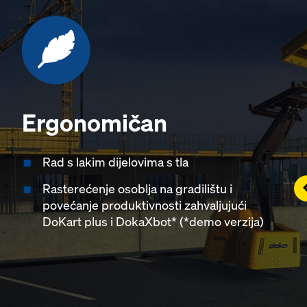
Ergonomičan
Rad s lakim dijelovima s tla
L
Rasterećenje osoblja na gradilištu i
povećanje produktivnosti zahvaljujući
DoKart plus i DokaXbot* (*demo verzija)