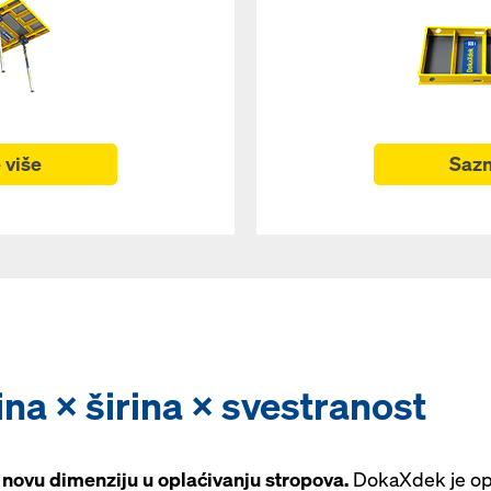
Sazn
 više
na × širina × svestranost
novu dimenziju u oplaćivanju stropova.
DokaXdek je opt