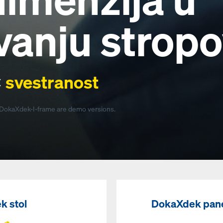
vanju stropo
×
svestranost
 DokaXdek-I-frame are demo versions.
k stol
DokaXdek pane