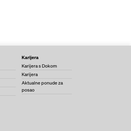
Karijera
Karijera s Dokom
Karijera
Aktualne ponude za
posao