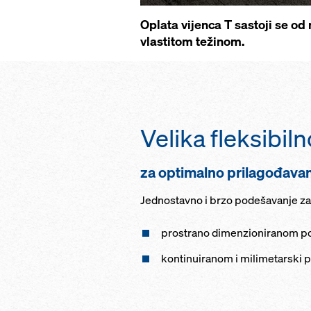
Oplata vijenca T sastoji se od
vlastitom težinom.
Velika fleksibiln
za optimalno prilagođavanj
Jednostavno i brzo podešavanje za
prostrano dimenzioniranom po
kontinuiranom i milimetarski 