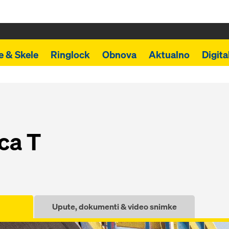
e & Skele
Ringlock
Obnova
Aktualno
Digita
ca T
Upute, dokumenti & video snimke