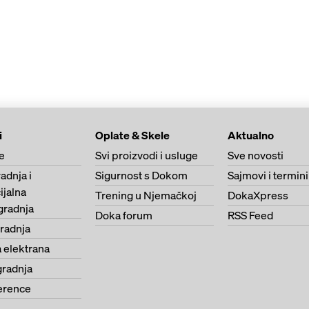
i
Oplate & Skele
Aktualno
e
Svi proizvodi i usluge
Sve novosti
adnja i
Sigurnost s Dokom
Sajmovi i termini
jalna
Trening u Njemačkoj
DokaXpress
gradnja
Doka forum
RSS Feed
radnja
 elektrana
gradnja
erence