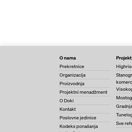
O nama
Projekt
Prekretnice
Highris
Organizacija
Stanogr
komerci
Proizvodnja
Visoko
Projektni menadžment
Mostog
O Doki
Gradnja
Kontakt
Tunelo
Poslovne jedinice
Sve ref
Kodeks ponašanja