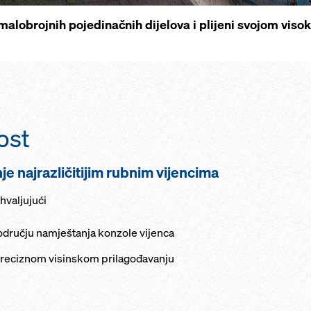
 malobrojnih pojedinačnih dijelova i plijeni svojom vi
ost
e najrazličitijim rubnim vijencima
hvaljujući
dručju namještanja konzole vijenca
preciznom visinskom prilagođavanju