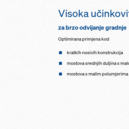
Visoka učinkovi
za brzo odvijanje gradnje
Optimirana primjena kod
kratkih nosivih konstrukcija
mostova srednjih duljina s ma
mostova s malim polumjerima 