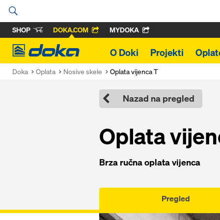
SHOP
DOKA.COM
MYDOKA
Doka
O Doki
Projekti
Oplat
Doka
Oplata
Nosive skele
Oplata vijenca T
Nazad na pregled
Oplata vijen
Brza ručna oplata vijenca
Pregled