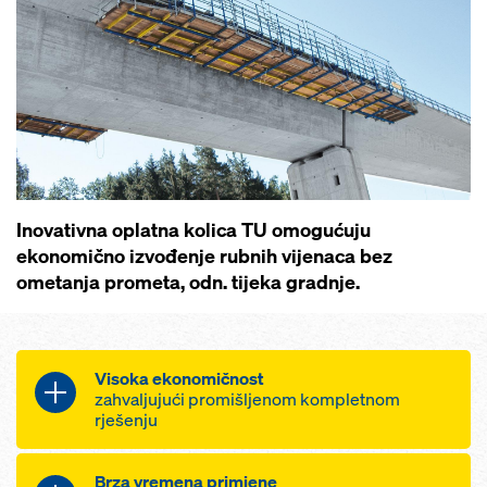
Inovativna oplatna kolica TU omogućuju
ekonomično izvođenje rubnih vijenaca bez
ometanja prometa, odn. tijeka gradnje.
Visoka ekonomičnost
zahvaljujući promišljenom kompletnom
rješenju
Učinkoviti radovi oplaćivanja
Brza vremena primjene
zahvaljujući