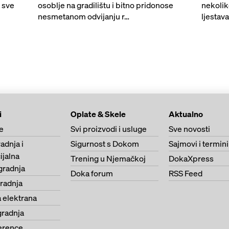
 sve
osoblje na gradilištu i bitno pridonose
nekolik
nesmetanom odvijanju r…
ljestava
i
Oplate & Skele
Aktualno
e
Svi proizvodi i usluge
Sve novosti
adnja i
Sigurnost s Dokom
Sajmovi i termini
jalna
Trening u Njemačkoj
DokaXpress
gradnja
Doka forum
RSS Feed
radnja
 elektrana
gradnja
erence