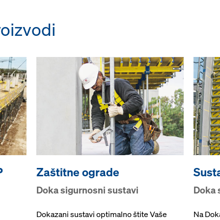
oizvodi
P
Zaštitne ograde
Susta
Doka sigurnosni sustavi
Doka 
Dokazani sustavi optimalno štite Vaše
Na Doka