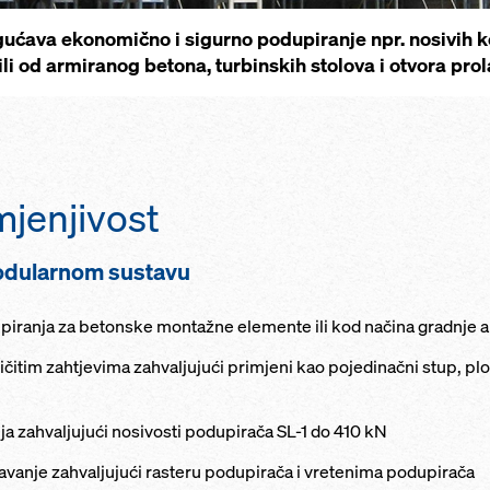
ćava ekonomično i sigurno podupiranje npr. nosivih k
li od armiranog betona, turbinskih stolova i otvora prol
mjenjivost
odularnom sustavu
iranja za betonske montažne elemente ili kod načina gradnje
čitim zahtjevima zahvaljujući primjeni kao pojedinačni stup, plo
a zahvaljujući nosivosti podupirača SL-1 do 410 kN
avanje zahvaljujući rasteru podupirača i vretenima podupirača