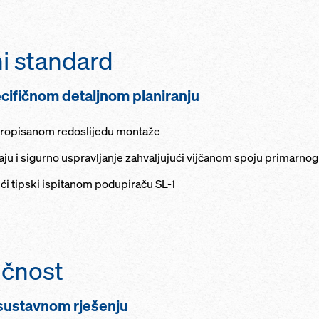
i standard
ecifičnom detaljnom planiranju
 propisanom redoslijedu montaže
u i sigurno uspravljanje zahvaljujući vijčanom spoju primarnog
ći tipski ispitanom podupiraču SL-1
ičnost
 sustavnom rješenju