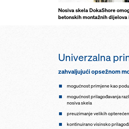
Nosiva skela DokaShore omogu
betonskih montažnih dijelova i
Univerzalna pri
zahvaljujući opsežnom m
mogućnost primjene kao podup
mogućnost prilagođavanja razli
nosiva skela
preuzimanje velikih opterećenj
kontinuirano visinsko prilagođ