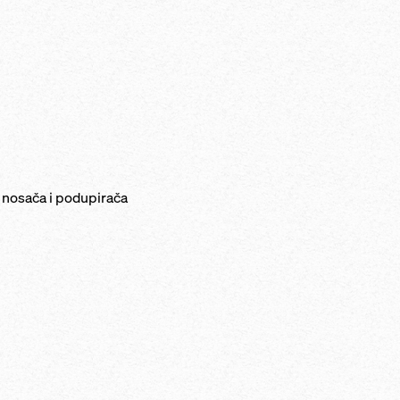
 nosača i podupirača