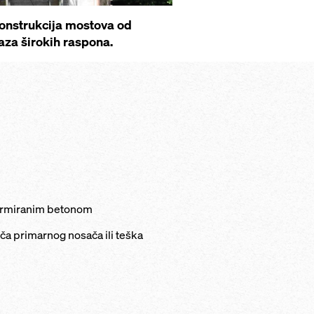
onstrukcija mostova od
aza širokih raspona.
 armiranim betonom
ča primarnog nosača ili teška