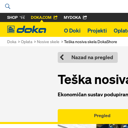
SHOP
DOKA.COM
MYDOKA
Doka
O Doki
Projekti
Oplat
Doka
Oplata
Nosive skele
Teška nosiva skela DokaShore
Nazad na pregled
Teška nosiv
Ekonomičan sustav podupiranja
Pregled