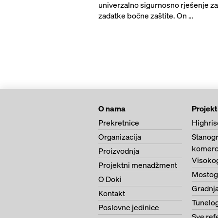
univerzalno sigurnosno rješenje za
zadatke bočne zaštite. On …
O nama
Projekt
Prekretnice
Highris
Organizacija
Stanogr
komerci
Proizvodnja
Visoko
Projektni menadžment
Mostog
O Doki
Gradnja
Kontakt
Tunelo
Poslovne jedinice
Sve ref