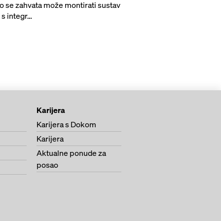
o se zahvata može montirati sustav
 s integr…
Karijera
Karijera s Dokom
Karijera
Aktualne ponude za
posao