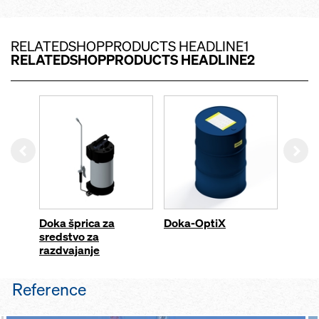
RELATEDSHOPPRODUCTS HEADLINE1
RELATEDSHOPPRODUCTS HEADLINE2
Left
Rig
Doka šprica za
Doka-OptiX
Doka-
sredstvo za
razdvajanje
Reference