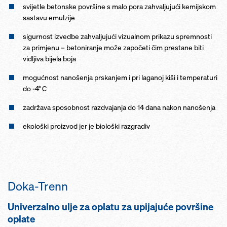
svijetle betonske površine s malo pora zahvaljujući kemijskom
sastavu emulzije
sigurnost izvedbe zahvaljujući vizualnom prikazu spremnosti
za primjenu – betoniranje može započeti čim prestane biti
vidljiva bijela boja
mogućnost nanošenja prskanjem i pri laganoj kiši i temperaturi
do -4° C
zadržava sposobnost razdvajanja do 14 dana nakon nanošenja
ekološki proizvod jer je biološki razgradiv
Doka-Trenn
Univerzalno ulje za oplatu za upijajuće površine
oplate