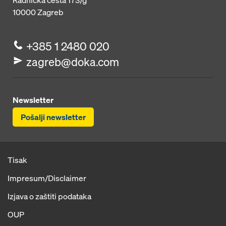
Radnička cesta 173/g
10000
Zagreb
+385 1 2480 020
zagreb@doka.com
Newsletter
Pošalji newsletter
Tisak
Impresum/Disclaimer
Izjava o zaštiti podataka
OUP