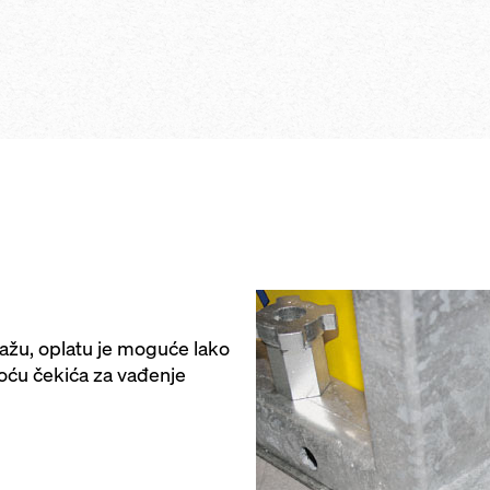
ava zahvaljujući
zahvaljujući p
odizanju
zahvaljujući 
podešavanja
mogućnost zab
sigurno i jed
ekorne kvalitete
odlamanja i pr
tanje oplate
oplatom zahva
hvaljujući
temperaturama
u potpunosti bez
priboru kao št
koje se
specijalnoj ko
 zahvaljujući
za premještanj
 sa stražnje
eštanje
a i bez otisaka
ažu, oplatu je moguće lako
moću čekića za vađenje