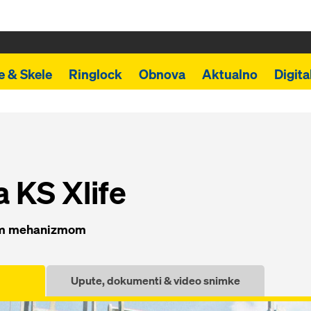
e & Skele
Ringlock
Obnova
Aktualno
Digita
 KS Xlife
nim mehanizmom
Upute, dokumenti & video snimke