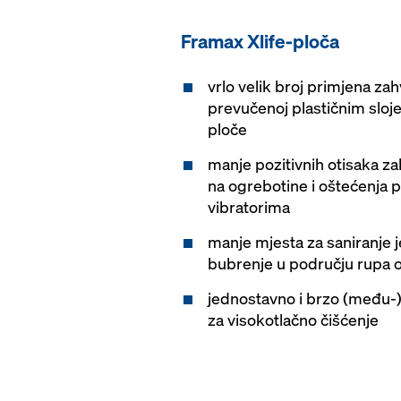
Framax Xlife-ploča
vrlo velik broj primjena zah
prevučenoj plastičnim sloje
ploče
manje pozitivnih otisaka zah
na ogrebotine i oštećenja p
vibratorima
manje mjesta za saniranje 
bubrenje u području rupa o
jednostavno i brzo (među-)
za visokotlačno čišćenje