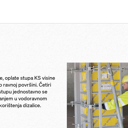
, oplate stupa KS visine
ravnoj površini. Četiri
stupu jednostavno se
štanjem u vodoravnom
orištenja dizalice.