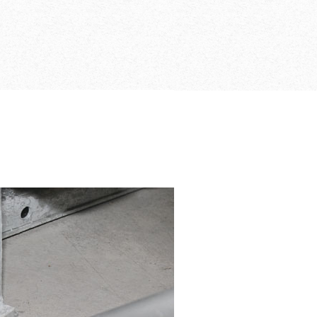
oboljšanoj površini
platformama za stupove
ijanja čavala bez
nostavno rukovanje
i niskim
ljujući praktičnom
 zahvaljujući
o su kosnici, sredstva
nstrukciji ploče
e itd.