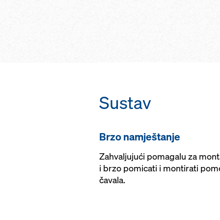
bez promjene sust
jednom jedinom p
velikom rasponu 
dizalicom
postizanje besprij
vodoravno premješ
vidljivog betona za
visine do 3,60 m 
oplatnim pločama 
korištenja dizalice
pričvršćuju vijcima
kotačima za premj
strane, bez sidrišt
okvira
Sustav
Brzo namještanje
Zahvaljujući pomagalu za mont
i brzo pomicati i montirati po
čavala.