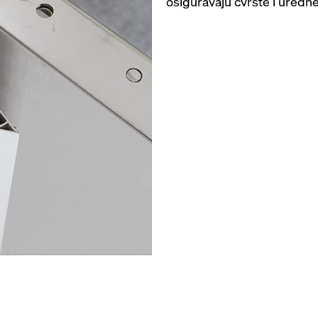
osiguravaju čvrste i uredn