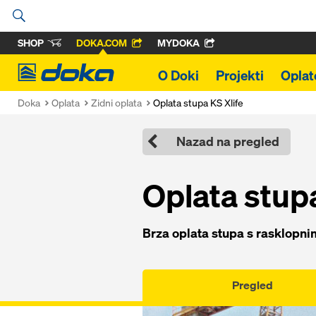
SHOP
DOKA.COM
MYDOKA
Doka
O Doki
Projekti
Oplat
Doka
Oplata
Zidni oplata
Oplata stupa KS Xlife
Nazad na pregled
Oplata stupa
Brza oplata stupa s rasklop
Pregled