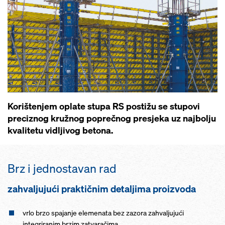
Korištenjem oplate stupa RS postižu se stupovi
preciznog kružnog poprečnog presjeka uz najbolju
kvalitetu vidljivog betona.
Brz i jednostavan rad
zahvaljujući praktičnim detaljima proizvoda
vrlo brzo spajanje elemenata bez zazora zahvaljujući
integriranim brzim zatvaračima