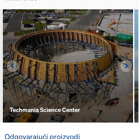
Left
Righ
Techmania Science Center
Odgovarajući proizvodi