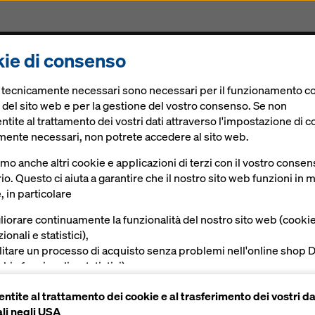
ie di consenso
rogetti
Prodotti & Servizi
Soluzioni Digitali
Att
e tecnicamente necessari sono necessari per il funzionamento co
 del sito web e per la gestione del vostro consenso. Se non
tite al trattamento dei vostri dati attraverso l'impostazione di c
mente necessari, non potrete accedere al sito web.
Tutti i paesi
Tutte
amo anche altri cookie e applicazioni di terzi con il vostro conse
io. Questo ci aiuta a garantire che il nostro sito web funzioni in
Cam
, in particolare
liorare continuamente la funzionalità del nostro sito web (cooki
ionali e statistici),
ilitare un processo di acquisto senza problemi nell'online shop 
kie funzionali e statistici),
vire all'utente una pubblicità appropriata su determinate piatta
ntite al trattamento dei cookie e al trasferimento dei vostri da
okie di marketing).
 dovete acconsentire all’installazione dei cookie funzionali.
li negli USA