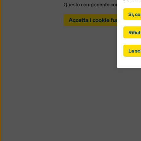
.,
Questo componente contiene i co
Sì, co
Facendo 
Accetta i cookie funzionali
acconsen
“Accetta
Rifiut
controll
gli Stat
trasferi
La se
ai sensi
dell'art
Potrebbe
soggetti
controll
questo. 
“Rifiuta
impostaz
controll
momento,
imposta
Potete t