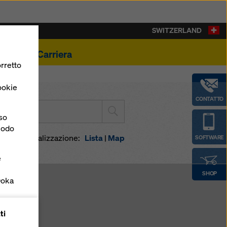
SWITZERLAND
ualità
Carriera
rretto
ookie
CONTATTO
 le città
nso
 modo
biare visualizzazione:
Lista
|
Map
SOFTWARE
e
SHOP
Doka
forme
ti