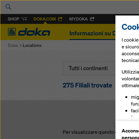
SHOP
DOKA.COM
MYDOKA
Cook
Doka
Informazioni su Doka
P
I cooki
Doka
Locations
e sicuro
acconsen
tecnica
Tutti i continenti
Utilizzi
volontar
275
Filiali trovate
ottimale
mig
funz
fac
(coo
ser
Acconse
(co
Per visualizzare questo componente
persona