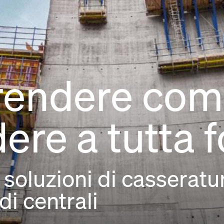
endere com
ere a tutta 
oluzioni di casseratur
di centrali