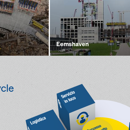
Eemshaven
cle