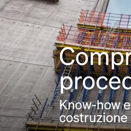
Compr
proced
Know-how e s
costruzione 