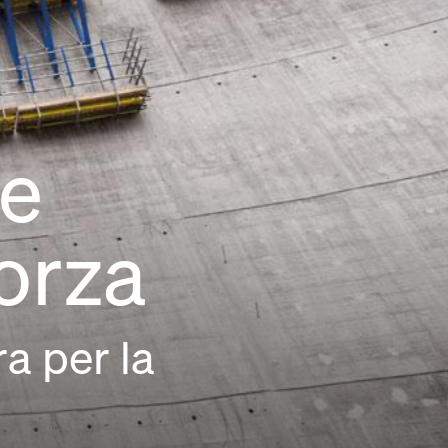
e
forza
a per la