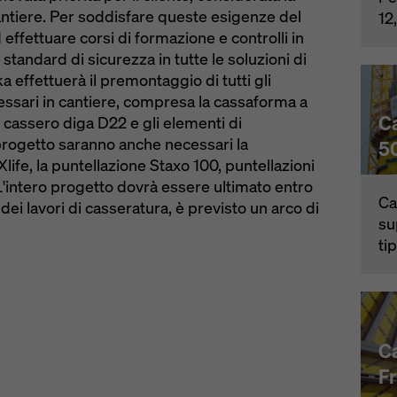
 cantiere. Per soddisfare queste esigenze del
12
effettuare corsi di formazione e controlli in
 standard di sicurezza in tutte le soluzioni di
a effettuerà il premontaggio di tutti gli
ssari in cantiere, compresa la cassaforma a
C
il cassero diga D22 e gli elementi di
progetto saranno anche necessari la
5
ife, la puntellazione Staxo 100, puntellazioni
 L'intero progetto dovrà essere ultimato entro
Ca
dei lavori di casseratura, è previsto un arco di
su
ti
C
F