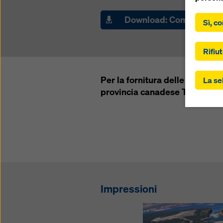
.,
Download: Comunicato 
Sì, co
Facendo 
acconsen
“Accetta
Rifiut
controll
gli Stat
trasferi
Per la fornitura delle cassefor
La se
ai sensi
provincia canadese Terranova 
dell'art
Potrebbe
soggetti
controll
questo. 
“Rifiuta
impostaz
controll
Impressioni
momento,
imposta
Potete t