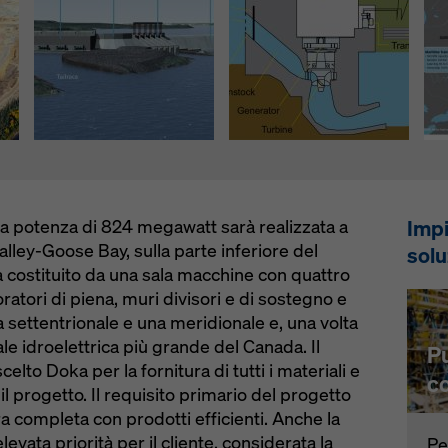
ivacy
. Vi offriamo inoltre la possibilità di selezionare i vostri cook
azioni avanzate dei cookie).
Impi
na potenza di 824 megawatt sarà realizzata a
lley-Goose Bay, sulla parte inferiore del
solu
à costituito da una sala macchine con quattro
ioratori di piena, muri divisori e di sostegno e
 settentrionale e una meridionale e, una volta
le idroelettrica più grande del Canada. Il
Pu
elto Doka per la fornitura di tutti i materiali e
co
 il progetto. Il requisito primario del progetto
a completa con prodotti efficienti. Anche la
evata priorità per il cliente, considerata la
Pe