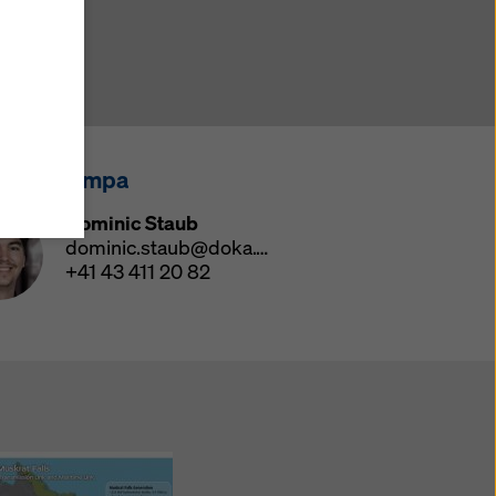
oni
u
i
zi come
he
atezza
tatto stampa
ensi
Dominic Staub
dominic.staub@doka.com
ano
+41 43 411 20 82
i
do su
le di
mativa