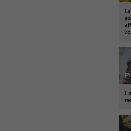
La
ac
ef
co
P
Il
re