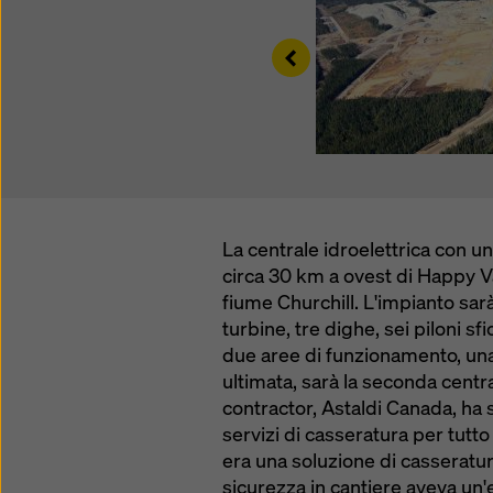
sulla pr
(impost
Left
La centrale idroelettrica con u
circa 30 km a ovest di Happy Va
fiume Churchill. L'impianto sar
turbine, tre dighe, sei piloni sf
due aree di funzionamento, una
ultimata, sarà la seconda centra
contractor, Astaldi Canada, ha sc
servizi di casseratura per tutto
era una soluzione di casseratur
sicurezza in cantiere aveva un'el