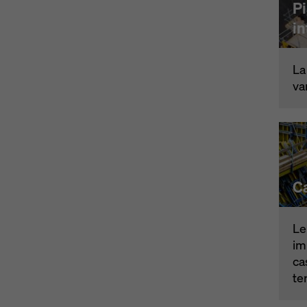
Pi
in
La
va
C
Le
im
ca
te