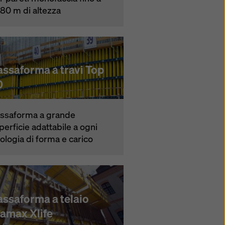
,80 m di altezza
assaforma a travi Top
0
ssaforma a grande
perficie adattabile a ogni
pologia di forma e carico
assaforma a telaio
ramax Xlife