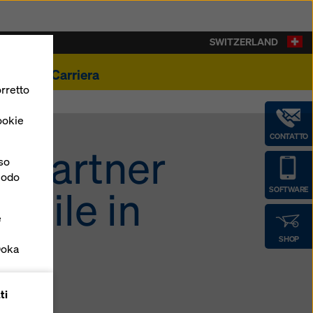
SWITZERLAND
ualità
Carriera
rretto
ookie
CONTATTO
e partner
nso
 modo
edile in
SOFTWARE
e
SHOP
Doka
forme
ti