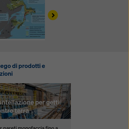
ie
Right
ego di prodotti e
zioni
ntellazione per getti
ntro terra
r pareti monofaccia fino a