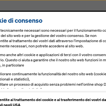
ie di consenso
rogetti
Prodotti & Servizi
Soluzioni Digitali
Att
e tecnicamente necessari sono necessari per il funzionamento co
progetto edile in Canada
 del sito web e per la gestione del vostro consenso. Se non
tite al trattamento dei vostri dati attraverso l'impostazione di c
mente necessari, non potrete accedere al sito web.
Falls - Doka com
amo anche altri cookie e applicazioni di terzi con il vostro conse
io. Questo ci aiuta a garantire che il nostro sito web funzioni in
ù grande progetto 
, in particolare
liorare continuamente la funzionalità del nostro sito web (cooki
ionali e statistici),
ilitare un processo di acquisto senza problemi nell'online shop 
kie funzionali e statistici),
vire all'utente una pubblicità appropriata su determinate piatta
ntite al trattamento dei cookie e al trasferimento dei vostri da
okie di marketing).
li negli USA