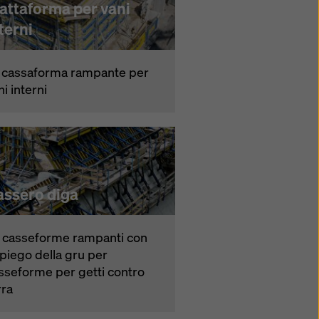
attaforma per vani
terni
 cassaforma rampante per
ni interni
assero diga
 casseforme rampanti con
piego della gru per
sseforme per getti contro
rra