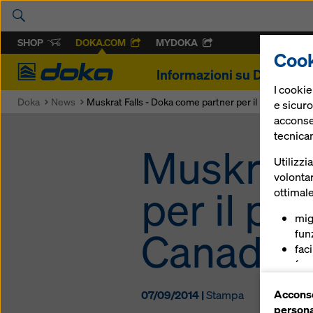
SHOP
DOKA.COM
MYDOKA
Cook
Doka
Informazioni su Doka
P
I cooki
Doka
News
Muskrat Falls - Doka come partner per il più grande 
e sicuro
acconsen
tecnica
Muskrat 
Utilizzi
volontar
per il pi
ottimale
mig
Canada
funz
fac
(coo
ser
Acconse
07/09/2014 |
Stampa
(co
persona