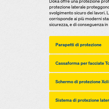
Doka offre una protezione profe
protezione laterale proteggono
svolgimento sicuro dei lavori. 
corrisponde ai più moderni stan
sicurezza, e di conseguenza in 
Para­petti di protezione
Cas­saforma per facciate T
Schermo di protezione Xc
Sistema di protezione late