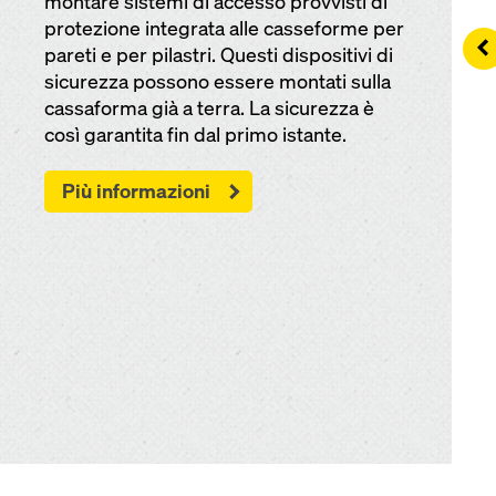
montare sistemi di acces­so provvisti di
protezione integrata alle cas­seforme per
Le
pareti e per pilastri. Questi dispositivi di
sicurezza pos­sono es­sere montati sulla
cas­saforma già a terra. La sicurezza è
così garantita fin dal primo istante.
Più informazioni