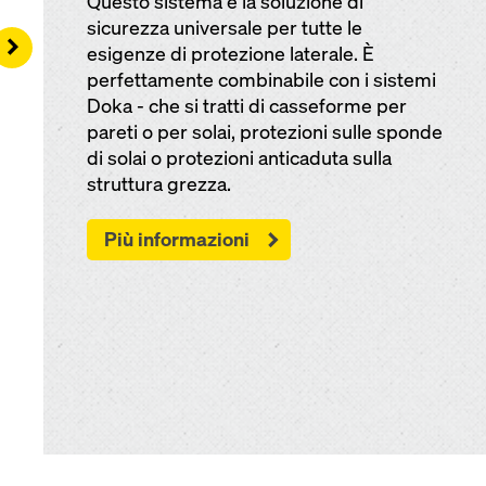
Questo sistema è la soluzione di
sicurezza universale per tutte le
Right
esigenze di protezione laterale. È
perfettamente combinabile con i sistemi
Doka - che si tratti di cas­seforme per
pareti o per solai, protezioni sulle sponde
di solai o protezioni anti­caduta sulla
struttura grezza.
Più informazioni