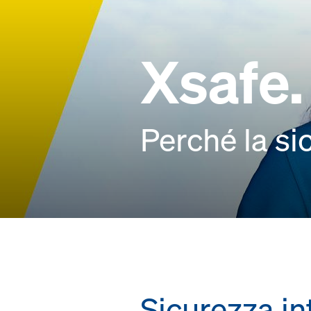
Xsafe.
Perché la si
Sicurezza in