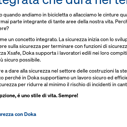
 quando andiamo in bicicletta o allacciamo le cinture q
rmai parte integrante di tante aree della nostra vita. P
ere?
me un concetto integrato. La sicurezza inizia con lo svil
ere sulla sicurezza per terminare con funzioni di sicurez
zza Xsafe, Doka supporta i lavoratori edili nei loro compiti
iù sicuro possibile.
re a dare alla sicurezza nel settore delle costruzioni la 
cco perché in Doka supportiamo un lavoro sicuro ed effici
curezza per ridurre al minimo il rischio di incidenti in cant
zione, é uno stile di vita. Sempre!
urezza con Doka