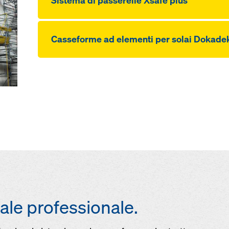
Sistema di pas­serelle Xsafe plus
Cas­seforme ad elementi per solai Dokade
ale professionale.