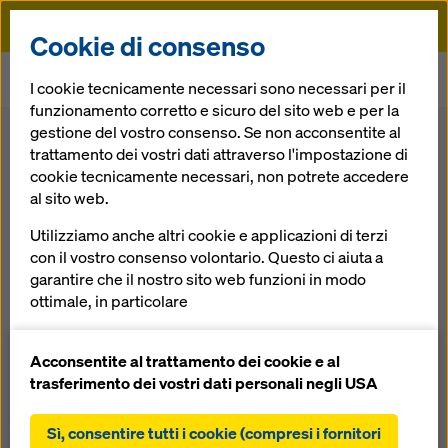
Doka
Cookie di consenso
Doka
Casseforme
Sistemi di sicurezza
I cookie tecnicamente necessari sono necessari per il
Parapetti di protezione
funzionamento corretto e sicuro del sito web e per la
gestione del vostro consenso. Se non acconsentite al
Indietro
trattamento dei vostri dati attraverso l'impostazione di
cookie tecnicamente necessari, non potrete accedere
al sito web.
Parapetti di
Utilizziamo anche altri cookie e applicazioni di terzi
protezione
con il vostro consenso volontario. Questo ci aiuta a
garantire che il nostro sito web funzioni in modo
ottimale, in particolare
Sicurezza su ogni costruzione
migliorare continuamente la funzionalità del
nostro sito web (cookie funzionali e statistici),
Acconsentite al trattamento dei cookie e al
facilitare un processo di acquisto senza problemi
trasferimento dei vostri dati personali negli USA
Panoramica
nell'online shop Doka (cookie funzionali e
statistici),
Sì, consentire tutti i cookie (compresi i fornitori
Manuali, Documenti & Video