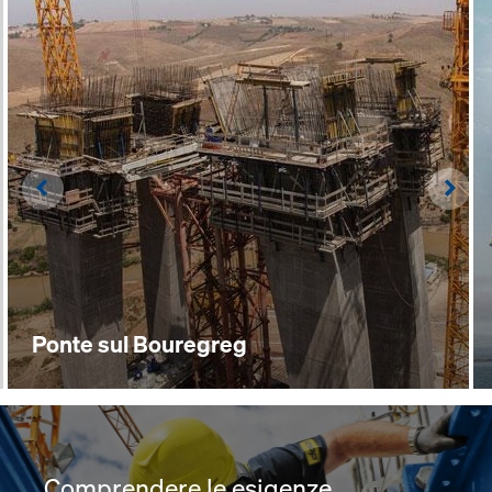
Left
Righ
Ponte sul Bouregreg
_Comprendere le esigenze.