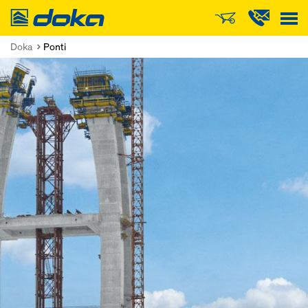
Doka
Doka
Ponti