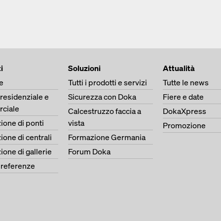
i
Soluzioni
Attualità
e
Tutti i prodotti e servizi
Tutte le news
 residenziale e
Sicurezza con Doka
Fiere e date
ciale
Calcestruzzo faccia a
DokaXpress
ione di ponti
vista
Promozione
ione di centrali
Formazione Germania
ione di gallerie
Forum Doka
e referenze