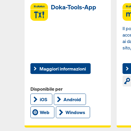
Doka-Tools-App
Il p
acce
ai d
sito
Maggiori informazioni
Disponibile per
iOS
Android
Web
Windows