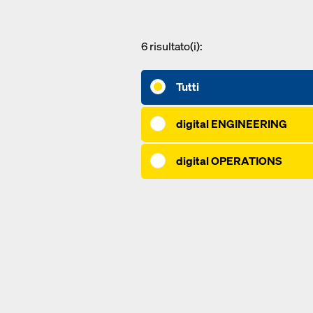
6
risultato(i):
Tutti
digital ENGINEERING
digital OPERATIONS