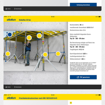
Open
Open