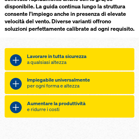
disponibile. La guida continua lungo la struttura
consente l'impiego anche in presenza di elevate
velocità del vento. Diverse varianti offrono
soluzioni perfettamente calibrate ad ogni requisito.
Lavorare in tutta sicurezza
a qualsiasi altezza
protezione del personale dalle
Impiegabile universalmente
cadute, dal vento e dalle
per ogni forma e altezza
intemperie grazie alla copertura
completa
adattabile a ogni tipo di pianta
Aumentare la produttività
traslazione sicura anche con
grazie all'intelligente sistema
e ridurre i costi
elevate velocità del vento grazie al
modulare
collegamento continuo con la
per facciate con inclinazioni
maggiore produttività grazie alla
struttura
variabili e costanti grazie agli
sensazione di maggiore sicurezza
protezione contro la caduta di
appoggi su solaio regolabili