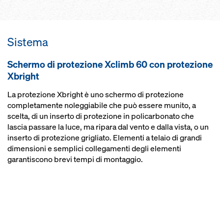
maggiore indipendenza durante lo
elementi grazie alla chiusura
per interpiani variabili grazie alle
svolgimento dei lavori grazie alla
completa sia orizzontale che
passerelle di lavoro regolabili
possibilità di effettuare
verticale, anche durante la
sollevamenti anche con il solaio
traslazione
Sistema
casserato
riduzione dei costi con il
Schermo di protezione Xclimb 60 con protezione
premontaggio dello schermo di
Xbright
protezione da parte di Doka
la gru può essere impiegata altrove
La protezione Xbright è uno schermo di protezione
grazie al sistema idraulico di
completamente noleggiabile che può essere munito, a
traslazione
scelta, di un inserto di protezione in policarbonato che
lascia passare la luce, ma ripara dal vento e dalla vista, o un
inserto di protezione grigliato. Elementi a telaio di grandi
dimensioni e semplici collegamenti degli elementi
garantiscono brevi tempi di montaggio.