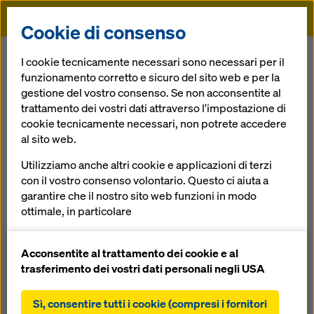
Doka
Cookie di consenso
Doka
Servizi
Premontaggio della cassaforma in cantiere
I cookie tecnicamente necessari sono necessari per il
funzionamento corretto e sicuro del sito web e per la
gestione del vostro consenso. Se non acconsentite al
Indietro
trattamento dei vostri dati attraverso l'impostazione di
cookie tecnicamente necessari, non potrete accedere
Premontaggio della cassaforma in
al sito web.
cantiere
Utilizziamo anche altri cookie e applicazioni di terzi
con il vostro consenso volontario. Questo ci aiuta a
Personale Doka specializzato assembla attrezzature
garantire che il nostro sito web funzioni in modo
casseforme speciali direttamente in cantiere. Si assicura
ottimale, in particolare
così un montaggio a regola d'arte e la cassaforma può
essere impiegata alla data concordata:
migliorare continuamente la funzionalità del
nostro sito web (cookie funzionali e statistici),
Acconsentite al trattamento dei cookie e al
certezza dei costi per le operazioni di montaggio
facilitare un processo di acquisto senza problemi
trasferimento dei vostri dati personali negli USA
grazie al calcolo affidabile anche in caso di lavori
nell'online shop Doka (cookie funzionali e
straordinari
statistici),
Sì, consentire tutti i cookie (compresi i fornitori