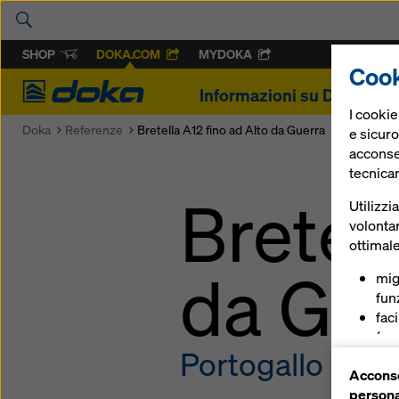
SHOP
DOKA.COM
MYDOKA
Cook
Doka
Informazioni su Doka
P
I cooki
Doka
Referenze
Bretella A12 fino ad Alto da Guerra
e sicuro
acconsen
tecnica
Bretell
Utilizzi
volontar
ottimale
da Gue
mig
funz
fac
(coo
Portogallo
ser
Acconse
(co
persona