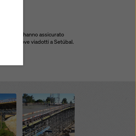
u
i
travi Top50 hanno assicurato
zi come
he
ione di nove viadotti a Setúbal.
atezza
ensi
ano
i
do su
Open
le di
mativa