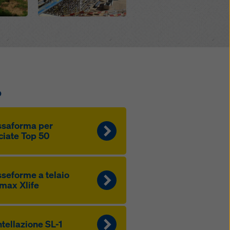
ie
o
ssaforma per
ciate Top 50
seforme a telaio
max Xlife
tellazione SL-1