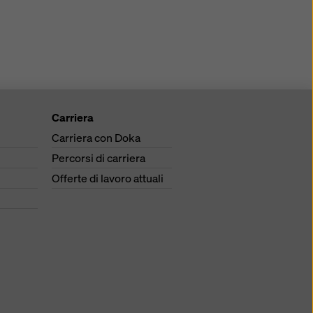
Carriera
Carriera con Doka
Percorsi di carriera
Offerte di lavoro attuali