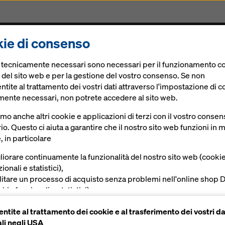
ie di consenso
rogetti
Prodotti & Servizi
Soluzioni Digitali
Att
e tecnicamente necessari sono necessari per il funzionamento co
 del sito web e per la gestione del vostro consenso. Se non
tite al trattamento dei vostri dati attraverso l'impostazione di c
mente necessari, non potrete accedere al sito web.
a A12 fino a
amo anche altri cookie e applicazioni di terzi con il vostro conse
io. Questo ci aiuta a garantire che il nostro sito web funzioni in
, in particolare
rra
liorare continuamente la funzionalità del nostro sito web (cooki
ionali e statistici),
ilitare un processo di acquisto senza problemi nell'online shop 
kie funzionali e statistici),
vire all'utente una pubblicità appropriata su determinate piatta
ntite al trattamento dei cookie e al trasferimento dei vostri da
okie di marketing).
li negli USA