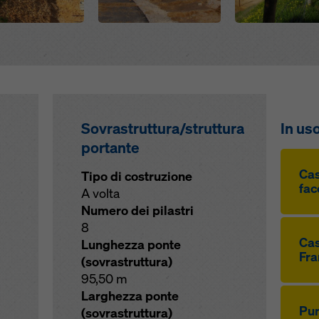
ivacy
. Vi offriamo inoltre la possibilità di selezionare i vostri cook
azioni avanzate dei cookie).
Sovrastruttura/struttura
In us
portante
Ca
Tipo di costruzione
fac
A volta
Numero dei pilastri
8
Cas
Lunghezza ponte
Fra
(sovrastruttura)
95,50 m
Larghezza ponte
Pun
(sovrastruttura)