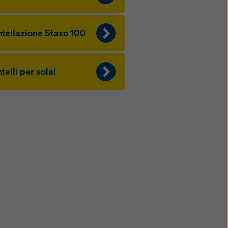
tellazione Staxo 100
telli per solai