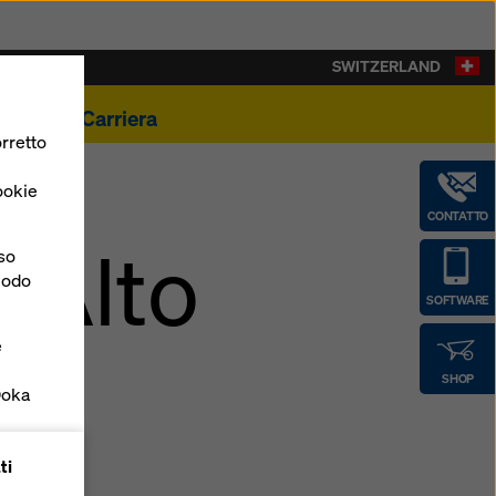
SWITZERLAND
ualità
Carriera
rretto
ookie
CONTATTO
d Alto
nso
 modo
SOFTWARE
e
SHOP
Doka
forme
ti