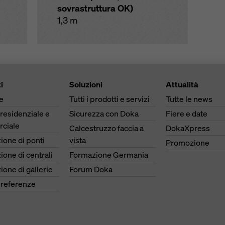
sovrastruttura OK)
1,3 m
i
Soluzioni
Attualità
e
Tutti i prodotti e servizi
Tutte le news
 residenziale e
Sicurezza con Doka
Fiere e date
ciale
Calcestruzzo faccia a
DokaXpress
ione di ponti
vista
Promozione
ione di centrali
Formazione Germania
ione di gallerie
Forum Doka
e referenze