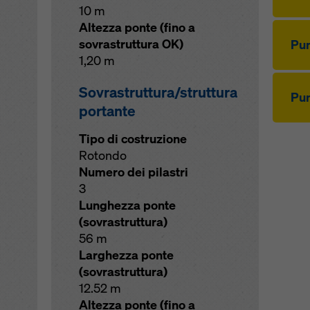
10 m
Altezza ponte (fino a
sovrastruttura OK)
Pun
1,20 m
Sovrastruttura/struttura
Pun
portante
Tipo di costruzione
Rotondo
Numero dei pilastri
3
Lunghezza ponte
(sovrastruttura)
56 m
Larghezza ponte
(sovrastruttura)
12.52 m
Altezza ponte (fino a