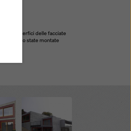
u
i
tte le superfici delle facciate
zi come
he
 a vista sono state montate
atezza
ensi
ano
i
do su
le di
Open
mativa