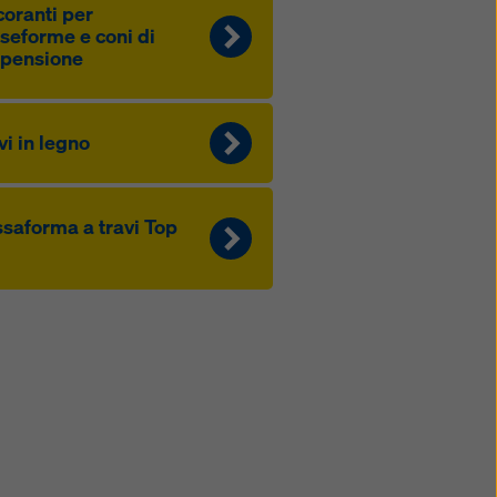
oranti per
seforme e coni di
spensione
vi in legno
saforma a travi Top