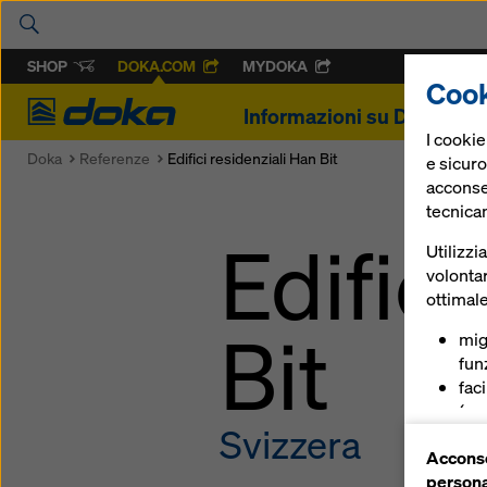
SHOP
DOKA.COM
MYDOKA
Cook
Doka
Informazioni su Doka
P
I cooki
Doka
Referenze
Edifici residenziali Han Bit
e sicuro
acconsen
tecnica
Edifici
Utilizzi
volontar
ottimale
Bit
mig
funz
fac
(coo
Svizzera
ser
Acconse
(co
persona