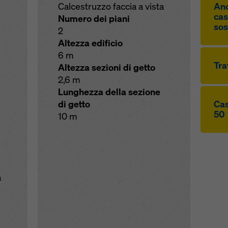
Calcestruzzo faccia a vista
Anc
cas
Numero dei piani
so
2
Altezza edificio
6 m
Tra
Altezza sezioni di getto
2,6 m
Lunghezza della sezione
di getto
Cas
50
10 m
a