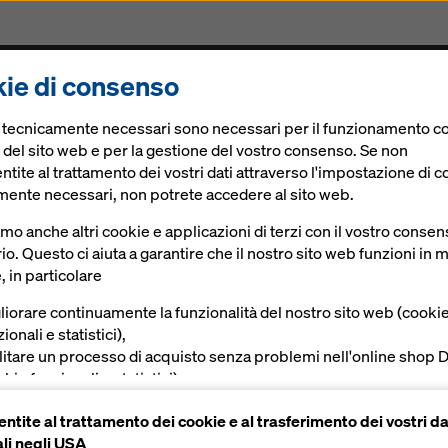
ie di consenso
rogetti
Prodotti & Servizi
Soluzioni Digitali
Att
e tecnicamente necessari sono necessari per il funzionamento co
 del sito web e per la gestione del vostro consenso. Se non
tite al trattamento dei vostri dati attraverso l'impostazione di c
mente necessari, non potrete accedere al sito web.
 residenziali
amo anche altri cookie e applicazioni di terzi con il vostro conse
io. Questo ci aiuta a garantire che il nostro sito web funzioni in
, in particolare
liorare continuamente la funzionalità del nostro sito web (cooki
ionali e statistici),
ilitare un processo di acquisto senza problemi nell'online shop 
kie funzionali e statistici),
vire all'utente una pubblicità appropriata su determinate piatta
ntite al trattamento dei cookie e al trasferimento dei vostri da
okie di marketing).
li negli USA