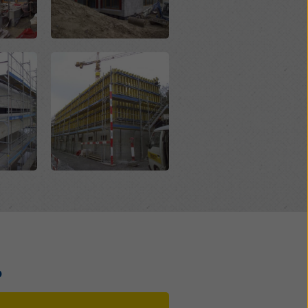
ie
Open
o