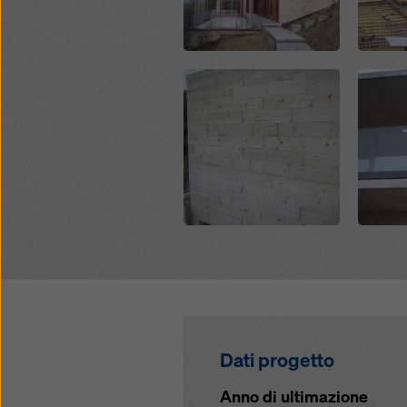
sulla pr
(impost
Open
Open
Dati progetto
Anno di ultimazione