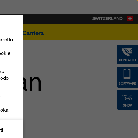
SWITZERLAND
ualità
Carriera
rretto
ookie
CONTATTO
 Han
nso
 modo
SOFTWARE
e
SHOP
Doka
forme
ti