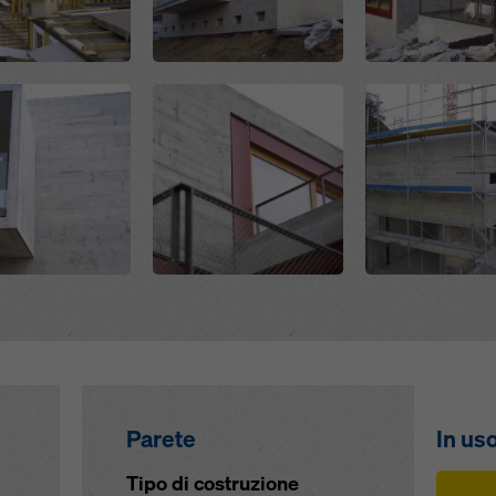
ivacy
. Vi offriamo inoltre la possibilità di selezionare i vostri cook
azioni avanzate dei cookie).
Open
Open
Parete
In us
Tipo di costruzione