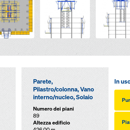
Parete,
In us
Pilastro/colonna, Vano
interno/nucleo, Solaio
Pun
Numero dei piani
89
Pia
Altezza edificio
426,00 m