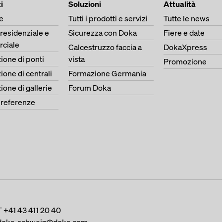
i
Soluzioni
Attualità
e
Tutti i prodotti e servizi
Tutte le news
 residenziale e
Sicurezza con Doka
Fiere e date
ciale
Calcestruzzo faccia a
DokaXpress
ione di ponti
vista
Promozione
ione di centrali
Formazione Germania
ione di gallerie
Forum Doka
e referenze
T
+41 43 411 20 40