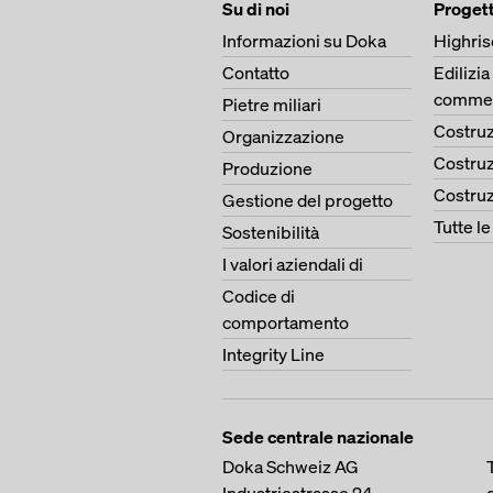
Su di noi
Progett
Informazioni su Doka
Highris
Contatto
Edilizia
commer
Pietre miliari
Costruz
Organizzazione
Costruz
Produzione
Costruz
Gestione del progetto
Tutte l
Sostenibilità
I valori aziendali di
Codice di
comportamento
Integrity Line
Sede centrale nazionale
Doka Schweiz AG