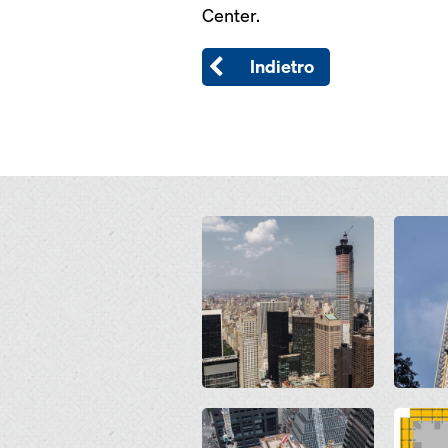
Center.
Indietro
Open
Open
Open
Open