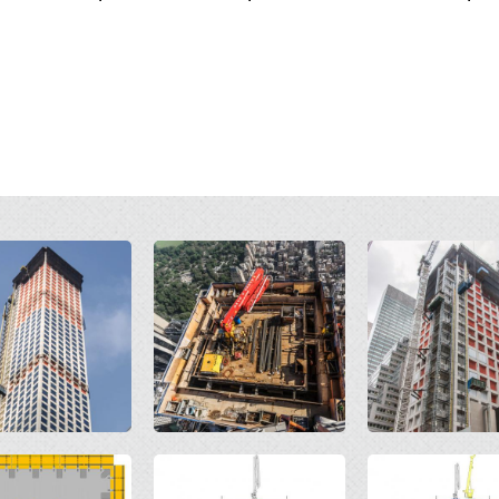
Open
Open
Open
Open