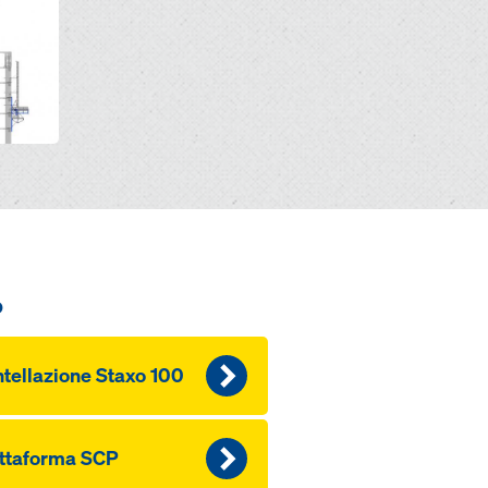
o
tellazione Staxo 100
ttaforma SCP