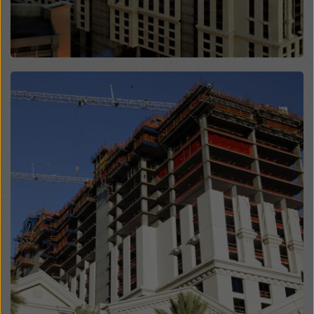
contro questo. Potete rifiutare tutti i cookie che
richiedono il consenso cliccando su “Rifiuta” o
modificando le vostre
impostazioni dei cookie
cliccando su impostazioni dei cookie in fondo a questo
sito web e utilizzando le caselle di controllo
corrispondenti. Potete revocare il vostro consenso in
Open
qualsiasi momento, con effetto futuro e senza
indicarne il motivo, cliccando su
impostazioni cookie
in fondo a questo sito web.
Potete trovare ulteriori informazioni sui nostri cookie
nella nostra informativa sulla privacy
. Vi offriamo
inoltre la possibilità di selezionare i vostri cookie
(impostazioni avanzate dei cookie).