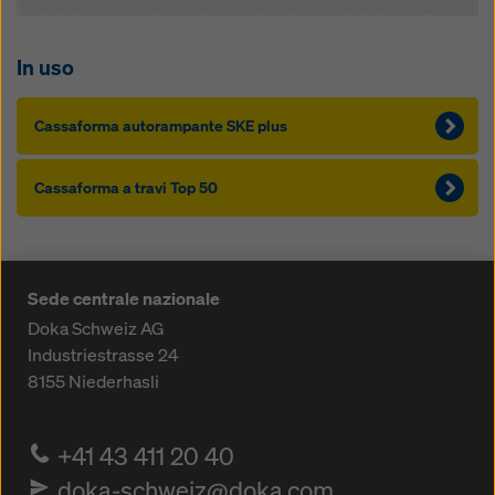
In uso
Cassaforma autorampante SKE plus
Cassaforma a travi Top 50
Sede centrale nazionale
Doka Schweiz AG
Industriestrasse 24
8155
Niederhasli
+41 43 411 20 40
doka-schweiz@doka.com