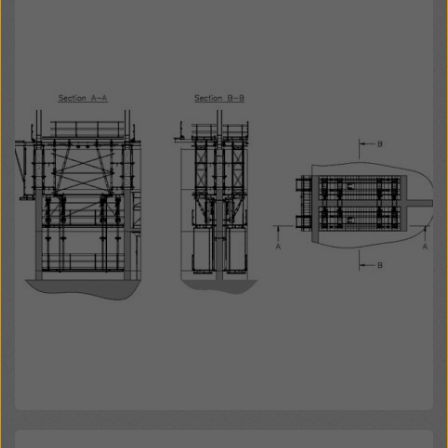
Open
Open