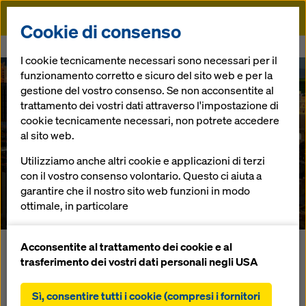
Doka
Cookie di consenso
Doka
Referenze
Caesars Palace II
I cookie tecnicamente necessari sono necessari per il
funzionamento corretto e sicuro del sito web e per la
gestione del vostro consenso. Se non acconsentite al
trattamento dei vostri dati attraverso l'impostazione di
cookie tecnicamente necessari, non potrete accedere
al sito web.
Utilizziamo anche altri cookie e applicazioni di terzi
Caesars Palace II
con il vostro consenso volontario. Questo ci aiuta a
garantire che il nostro sito web funzioni in modo
USA
ottimale, in particolare
migliorare continuamente la funzionalità del
nostro sito web (cookie funzionali e statistici),
Acconsentite al trattamento dei cookie e al
La mecca del divertimento degli Stati Uniti ha un'attrazione
facilitare un processo di acquisto senza problemi
trasferimento dei vostri dati personali negli USA
in più: il complesso hotel e casinò Caesars Palace II è stato
nell'online shop Doka (cookie funzionali e
realizzato con la cassaforma autorampante Doka SKE.
statistici),
Sì, consentire tutti i cookie (compresi i fornitori