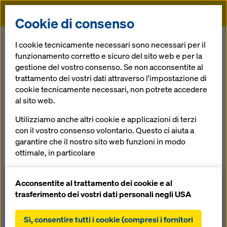
Doka
Cookie di consenso
Doka
Referenze
Yang Luo Bridge
I cookie tecnicamente necessari sono necessari per il
funzionamento corretto e sicuro del sito web e per la
gestione del vostro consenso. Se non acconsentite al
trattamento dei vostri dati attraverso l'impostazione di
cookie tecnicamente necessari, non potrete accedere
al sito web.
Yang Luo Bridge
Utilizziamo anche altri cookie e applicazioni di terzi
con il vostro consenso volontario. Questo ci aiuta a
Cina
garantire che il nostro sito web funzioni in modo
ottimale, in particolare
migliorare continuamente la funzionalità del
nostro sito web (cookie funzionali e statistici),
Acconsentite al trattamento dei cookie e al
facilitare un processo di acquisto senza problemi
trasferimento dei vostri dati personali negli USA
nell'online shop Doka (cookie funzionali e
Nella città industriale di Wuhan è stato realizzato questo
statistici),
imponente ponte sospeso lungo 1.280 m.
Sì, consentire tutti i cookie (compresi i fornitori