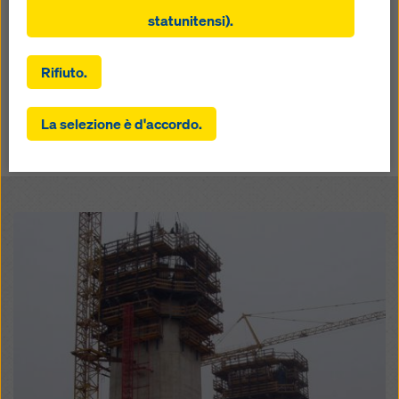
servire all'utente una pubblicità appropriata su
Due imprese edili cinesi hanno realizzato ciascuna uno dei
determinate piattaforme (cookie di marketing).
statunitensi).
due piloni. Su un punto entrambe le imprese sono
d'accordo: l'impiego della cassaforma autorampante Doka
.,
SKE 100 utilizzabile senza gru - Made in Austria
Rifiuto.
Facendo clic su “Consenti tutti i cookie (inclusi i
fornitori statunitensi)”, acconsentite all'installazione e
Indietro
La selezione è d'accordo.
all'utilizzo di tutti i cookie. Facendo clic su “Accetta
selezionati”, si acconsente ai cookie selezionati con le
caselle di controllo. Ciò può comportare anche il
trasferimento di dati in paesi terzi come gli Stati Uniti.
Se le impostazioni selezionate includono anche
Open
fornitori che trasferiscono i dati a paesi terzi in cui non
esiste una decisione di adeguatezza ai sensi
dell'articolo 45 del GDPR e non esistono garanzie
adeguate ai sensi dell'articolo 46 del GDPR, il vostro
consenso si estende anche a questo. Potrebbe
esserci il rischio che i vostri dati trasmessi in questo
modo siano soggetti all'accesso da parte delle autorità
di questi paesi terzi a scopo di controllo e
monitoraggio e che non esistano rimedi legali efficaci