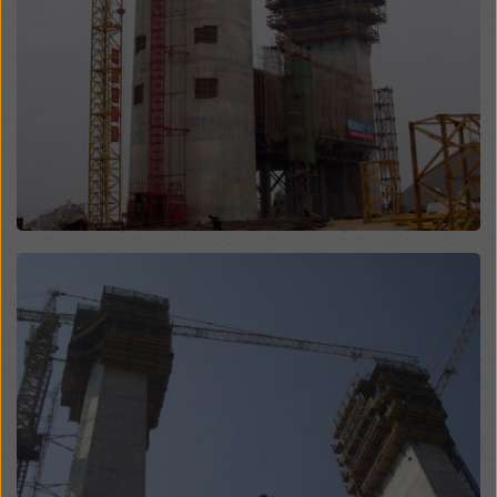
contro questo. Potete rifiutare tutti i cookie che
richiedono il consenso cliccando su “Rifiuta” o
modificando le vostre
impostazioni dei cookie
cliccando su impostazioni dei cookie in fondo a questo
sito web e utilizzando le caselle di controllo
corrispondenti. Potete revocare il vostro consenso in
qualsiasi momento, con effetto futuro e senza
indicarne il motivo, cliccando su
impostazioni cookie
in fondo a questo sito web.
Potete trovare ulteriori informazioni sui nostri cookie
nella nostra informativa sulla privacy
. Vi offriamo
Open
inoltre la possibilità di selezionare i vostri cookie
(impostazioni avanzate dei cookie).