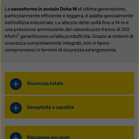
contro questo. Potete rifiutare tutti i cookie che
richiedono il consenso cliccando su “Rifiuta” o
La
cassaforma in acciaio Doka M
di ultima generazione,
modificando le vostre
impostazioni dei cookie
particolarmente efficiente e leggera, è adatta specialmente
cliccando su impostazioni dei cookie in fondo a questo
nell’edilizia industriale. Le altezze delle unità fino a 14 m e
sito web e utilizzando le caselle di controllo
una pressione ammissibile del calcestruzzo fresco di 100
corrispondenti. Potete revocare il vostro consenso in
2
kN/m
garantiscono un’alta produttività. Grazie ai sistemi di
qualsiasi momento, con effetto futuro e senza
sicurezza completamente integrati, non si fanno
indicarne il motivo, cliccando su
impostazioni cookie
compromessi in termini di sicurezza ed ergonomia.
in fondo a questo sito web.
Potete trovare ulteriori informazioni sui nostri cookie
nella nostra informativa sulla privacy
. Vi offriamo
inoltre la possibilità di selezionare i vostri cookie
Sicurezza totale
(impostazioni avanzate dei cookie).
Sistema di passerelle integrato,
Semplicità e rapidità
parapetto di protezione laterale su
tutti i lati, sistema d’accesso stabile
e controparapetto di protezione
Ancoraggio posizionabile da un
gestibile dal basso
lato con pochi accessori
Riduzione dei costi