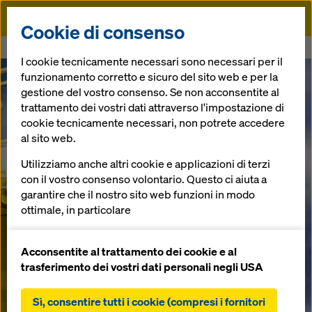
Doka
Cookie di consenso
Doka
Doka M
I cookie tecnicamente necessari sono necessari per il
funzionamento corretto e sicuro del sito web e per la
gestione del vostro consenso. Se non acconsentite al
trattamento dei vostri dati attraverso l'impostazione di
cookie tecnicamente necessari, non potrete accedere
al sito web.
Utilizziamo anche altri cookie e applicazioni di terzi
con il vostro consenso volontario. Questo ci aiuta a
garantire che il nostro sito web funzioni in modo
ottimale, in particolare
migliorare continuamente la funzionalità del
nostro sito web (cookie funzionali e statistici),
Acconsentite al trattamento dei cookie e al
facilitare un processo di acquisto senza problemi
trasferimento dei vostri dati personali negli USA
nell'online shop Doka (cookie funzionali e
statistici),
Sì, consentire tutti i cookie (compresi i fornitori