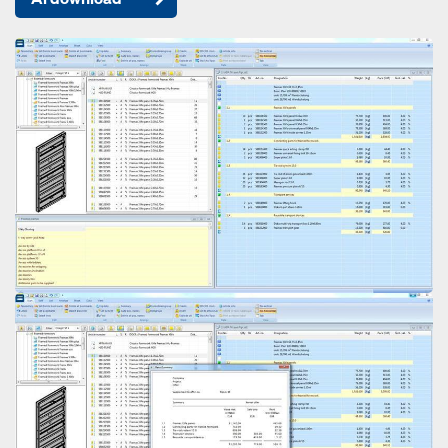
Open
Open