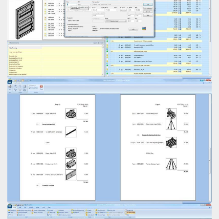
Open
Open