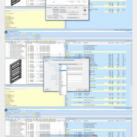
Open
Open