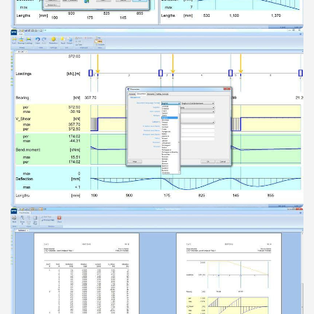
Open
Open