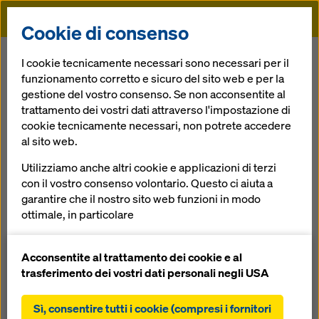
Doka
Cookie di consenso
Doka
Servizi
Formazione Doka
I cookie tecnicamente necessari sono necessari per il
funzionamento corretto e sicuro del sito web e per la
gestione del vostro consenso. Se non acconsentite al
Indietro
trattamento dei vostri dati attraverso l'impostazione di
cookie tecnicamente necessari, non potrete accedere
Formazione Doka
al sito web.
I contenuti chiari del programma di formazione Doka
Utilizziamo anche altri cookie e applicazioni di terzi
sono strutturati in modo mirato, per rispondere alle
con il vostro consenso volontario. Questo ci aiuta a
esigenze quotidiane in cantiere. Sfruttate i vantaggi
garantire che il nostro sito web funzioni in modo
immediati della formazione in cantiere, consentendo un
ottimale, in particolare
impiego rapido, sicuro ed economico della cassaforma:
migliorare continuamente la funzionalità del
nostro sito web (cookie funzionali e statistici),
Acconsentite al trattamento dei cookie e al
dipendenti più qualificati e motivati
facilitare un processo di acquisto senza problemi
trasferimento dei vostri dati personali negli USA
nell'online shop Doka (cookie funzionali e
utilizzo efficace del materiale di casseratura
statistici),
Sì, consentire tutti i cookie (compresi i fornitori
risparmio di tempo grazie all'impiego corretto e