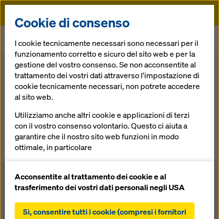
Doka
Cookie di consenso
Doka
Casseforme
Torri di puntellazione
I cookie tecnicamente necessari sono necessari per il
Carrello di casseratura TU
funzionamento corretto e sicuro del sito web e per la
gestione del vostro consenso. Se non acconsentite al
Indietro
trattamento dei vostri dati attraverso l'impostazione di
cookie tecnicamente necessari, non potrete accedere
al sito web.
Carrello di
Utilizziamo anche altri cookie e applicazioni di terzi
casseratura TU
con il vostro consenso volontario. Questo ci aiuta a
garantire che il nostro sito web funzioni in modo
ottimale, in particolare
La cassaforma a traslazione inferiore per
migliorare continuamente la funzionalità del
casserare rapidamente bordi di ponte
nostro sito web (cookie funzionali e statistici),
Acconsentite al trattamento dei cookie e al
facilitare un processo di acquisto senza problemi
trasferimento dei vostri dati personali negli USA
nell'online shop Doka (cookie funzionali e
Panoramica
statistici),
Sì, consentire tutti i cookie (compresi i fornitori