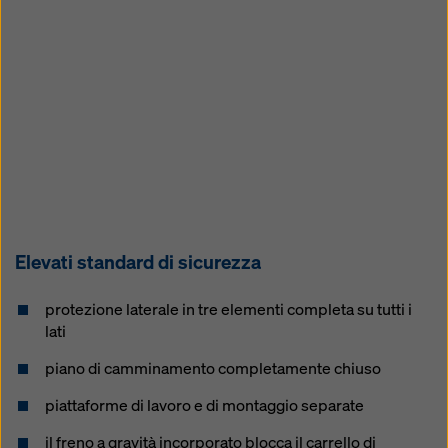
Elevati standard di sicurezza
protezione laterale in tre elementi completa su tutti i
lati
piano di camminamento completamente chiuso
piattaforme di lavoro e di montaggio separate
il freno a gravità incorporato blocca il carrello di