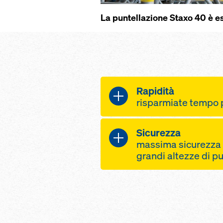
La puntellazione Staxo 40 è 
Rapidità
risparmiate tempo
montaggio rapido,
Sicurezza
componenti partic
massima sicurezza 
telaio ad H ergon
grandi altezze di p
da sollevare e più
montare
piani di lavoro cont
spostamento e so
delle torri e fra to
dell'intera torre, 
montaggio orizzont
smontare
collegamenti tra i t