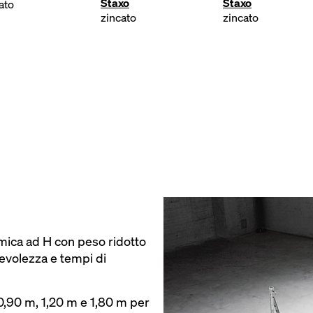
Staxo
Staxo
ato
zincato
zincato
mica ad H con peso ridotto
volezza e tempi di
ti 0,90 m, 1,20 m e 1,80 m per