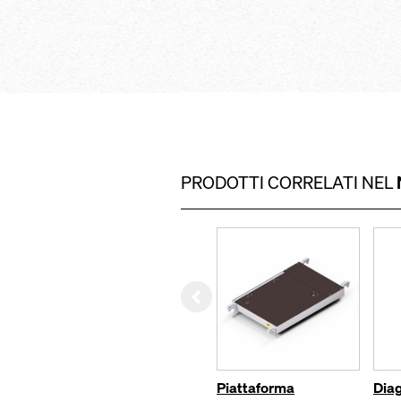
diagonali a croce 
trazione
colore per una rap
scale di accesso st
delle lunghezze
punti di aggancio t
dispositivi di prot
PRODOTTI CORRELATI NEL
Left
Piattaforma
Diag