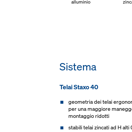
alluminio
zinc
Sistema
Telai Staxo 40
geometria dei telai ergono
per una maggiore manegge
montaggio ridotti
stabili telai zincati ad H al