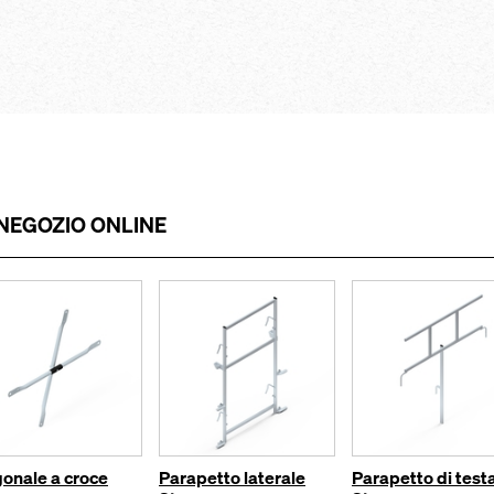
mensole in gra
con codice di
getto del calc
ida identificazione
abili
solaio
estati per i
maneggevolez
ezione individuale
montaggio log
rapide e sempl
NEGOZIO ONLINE
onale a croce
Parapetto laterale
Parapetto di test