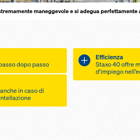
estremamente maneggevole e si adegua perfettamente ad
Efficienza
 passo dopo passo
Staxo 40 offre m
d'impiego nell’ed
 grazie a pochi
teste e piedi r
olarmente leggeri
anche in caso di
un'ampiezza di
omico, più leggero
untellazione
per una regola
 rapido da
altezza
inui all'interno
ruote di movi
llevamento
rri adiacenti
spostare la to
senza doverla
ale grazie ai
un andamento e
elai resistenti alla