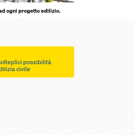
 ogni progetto edilizio.
olteplici possibilità
ilizia civile
egistrabili, con
 estrazione di 75 cm,
zione più semplice in
mentazione per
rre intera consentono
fficiente dei lavori