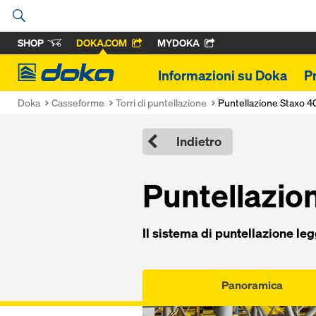
SHOP
DOKA.COM
MYDOKA
Doka
Informazioni su Doka
P
Doka
Casseforme
Torri di puntellazione
Puntellazione Staxo 4
Indietro
Puntellazio
Il sistema di puntellazione legg
Panoramica