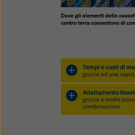
sulla pr
(impost
Dove gli elementi delle cassef
contro terra consentono di con
Tempi e costi di ma
grazie ad una rapid
riduzione del tem
Adattamento flessi
della gru grazie all
grazie a molte possi
grande dimensio
combinazione
montabile e trasp
adattamento facil
altezza facilmente
alla pressione del
alla combinazione 
fresco di volta in 
standard e compo