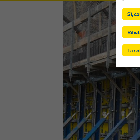
.,
Sì, co
Facendo 
acconsen
“Accetta
Rifiut
controll
gli Stat
trasferi
La se
ai sensi
dell'art
Potrebbe
soggetti
controll
questo. 
“Rifiuta
impostaz
controll
momento,
imposta
Potete t