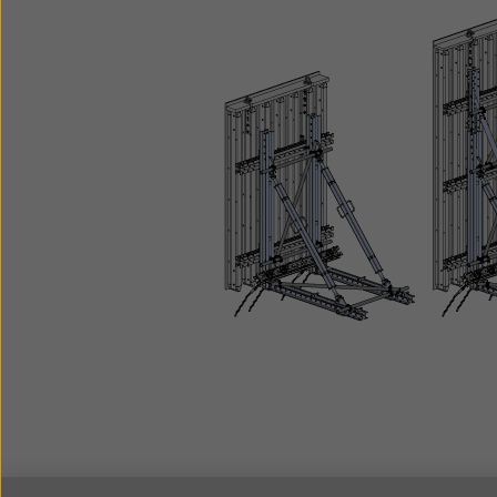
mediante la variaz
facile da combina
distanze delle pun
per pareti Doka pe
4,05 m
passa attraverso 
grazie alla sempli