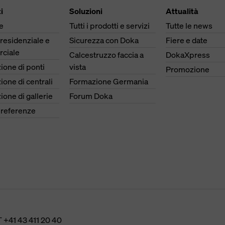
i
Soluzioni
Attualità
e
Tutti i prodotti e servizi
Tutte le news
 residenziale e
Sicurezza con Doka
Fiere e date
ciale
Calcestruzzo faccia a
DokaXpress
ione di ponti
vista
Promozione
ione di centrali
Formazione Germania
ione di gallerie
Forum Doka
e referenze
T
+41 43 411 20 40