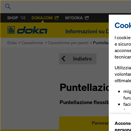
SHOP
DOKA.COM
MYDOKA
Cook
Doka
Informazioni su Doka
P
I cooki
Doka
Casseforme
Casseforme per pareti
Puntellazione variabi
e sicuro
acconsen
tecnica
Indietro
Utilizzi
volontar
ottimale
Puntellazione v
mig
funz
Puntellazione flessibile per pa
fac
(coo
ser
Panoramica
Acconse
(co
persona