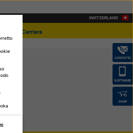
SWITZERLAND
ualità
Carriera
rretto
ookie
CONTATTO
nso
 modo
SOFTWARE
e
SHOP
Doka
forme
ti