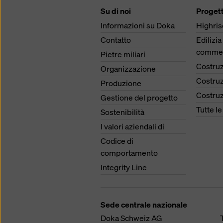
Su di noi
Progett
Informazioni su Doka
Highris
Contatto
Edilizia
commer
Pietre miliari
Costruz
Organizzazione
Costruz
Produzione
Costruz
Gestione del progetto
Tutte l
Sostenibilità
I valori aziendali di
Codice di
comportamento
Integrity Line
Sede centrale nazionale
Doka Schweiz AG