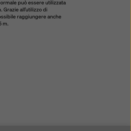
normale può essere utilizzata
semplice grazie ai tubi
 Grazie all’utilizzo di
ossibile raggiungere anche
azione vengono
5 m.
modo affidabile grazie
inclinato