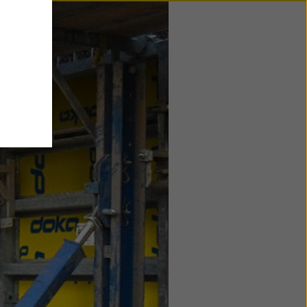
u
i
zi come
he
atezza
ensi
ano
i
do su
le di
mativa