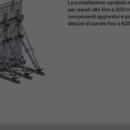
ione delle
sicurezza
La puntellazione variabile 
re con casseratura
tellazioni
irrigidimento 
per pareti alte fino a 3,00 m.
r pareti fino a
di ponteggio
componenti aggiuntivi è p
le forze di tr
altezze di parete fino a 4,0
ogni apertura
trasmesse in 
cità di smontaggio
all’ancoraggio 