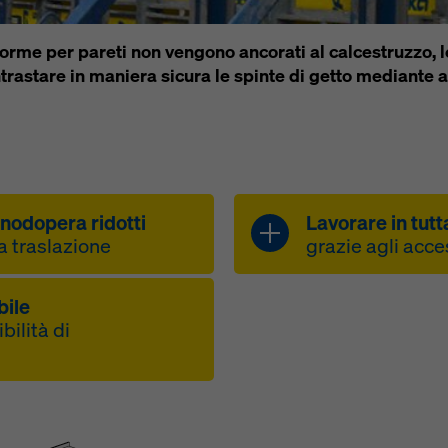
ivacy
. Vi offriamo inoltre la possibilità di selezionare i vostri cook
azioni avanzate dei cookie).
orme per pareti non vengono ancorati al calcestruzzo, le
trastare in maniera sicura le spinte di getto mediante a
nodopera ridotti
Lavorare in tutt
a traslazione
grazie agli acce
po di impiego
ampia gamma d
bile
e unità traslabili di
sicurezza per 
bilità di
ne
e agli accessi
ortabile a mano
accesso sicuro
e ed economico
accesso XS
 regolabile grazie
 calcestruzzo
Le passerelle
di correnti
volta necessaria
permettono di 
nenti