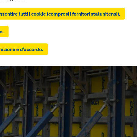
nsentire tutti i cookie (compresi i fornitori statunitensi).
clic su “Consenti tutti i cookie (inclusi i fornitori statunitensi)”,
tite all'installazione e all'utilizzo di tutti i cookie. Facendo clic s
 selezionati”, si acconsente ai cookie selezionati con le caselle d
o.
o. Ciò può comportare anche il trasferimento di dati in paesi ter
i Uniti. Se le impostazioni selezionate includono anche fornitori c
scono i dati a paesi terzi in cui non esiste una decisione di adegu
lezione è d'accordo.
 dell'articolo 45 del GDPR e non esistono garanzie adeguate ai s
icolo 46 del GDPR, il vostro consenso si estende anche a questo.
 esserci il rischio che i vostri dati trasmessi in questo modo si
 all'accesso da parte delle autorità di questi paesi terzi a scopo d
o e monitoraggio e che non esistano rimedi legali efficaci contro
Potete rifiutare tutti i cookie che richiedono il consenso cliccan
” o modificando le vostre
impostazioni dei cookie
cliccando su
ioni dei cookie in fondo a questo sito web e utilizzando le casel
o corrispondenti. Potete revocare il vostro consenso in qualsiasi
 con effetto futuro e senza indicarne il motivo, cliccando su
zioni cookie
in fondo a questo sito web.
rovare ulteriori informazioni sui nostri cookie
nella nostra infor