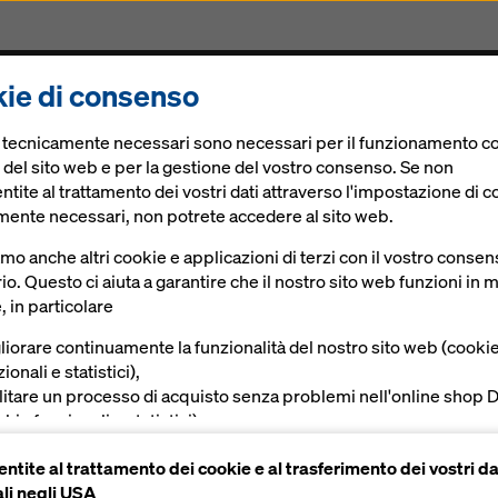
ie di consenso
rogetti
Prodotti & Servizi
Soluzioni Digitali
Att
e tecnicamente necessari sono necessari per il funzionamento co
le
 del sito web e per la gestione del vostro consenso. Se non
tite al trattamento dei vostri dati attraverso l'impostazione di c
mente necessari, non potrete accedere al sito web.
amo anche altri cookie e applicazioni di terzi con il vostro conse
io. Questo ci aiuta a garantire che il nostro sito web funzioni in
, in particolare
ariabile
liorare continuamente la funzionalità del nostro sito web (cooki
ionali e statistici),
reti contro terra con altezze fino a 4,05 m
ilitare un processo di acquisto senza problemi nell'online shop 
kie funzionali e statistici),
vire all'utente una pubblicità appropriata su determinate piatta
Manuali, Documenti & Video
ntite al trattamento dei cookie e al trasferimento dei vostri da
okie di marketing).
li negli USA