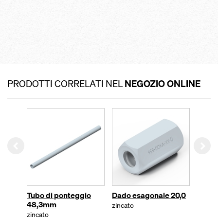
PRODOTTI CORRELATI NEL
NEGOZIO ONLINE
Left
Rig
Tubo di ponteggio
Dado esagonale 20,0
Tubo 
48,3mm
2,00
zincato
zincato
PVC, gr