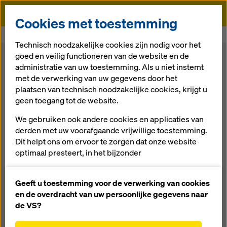
Doka
Cookies met toestemming
Doka
Nieuws
Technisch noodzakelijke cookies zijn nodig voor het
goed en veilig functioneren van de website en de
administratie van uw toestemming. Als u niet instemt
met de verwerking van uw gegevens door het
plaatsen van technisch noodzakelijke cookies, krijgt u
geen toegang tot de website.
We gebruiken ook andere cookies en applicaties van
derden met uw voorafgaande vrijwillige toestemming.
Dit helpt ons om ervoor te zorgen dat onze website
optimaal presteert, in het bijzonder
het voortdurend verbeteren van de functionaliteit
Doka levert complexe bekistingsoplossingen
van onze website (functionele en statistische
Geeft u toestemming voor de verwerking van cookies
voor Azizi Beach Oasis in Dubai Studio City
cookies),
en de overdracht van uw persoonlijke gegevens naar
het vergemakkelijken van een soepel
de VS?
29.04.2024 | Nieuws
aankoopproces bij het gebruik van de Doka-
Doka helpt, met zijn grondige kennis van dynamische